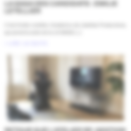
LA SAGA DES CANDIDATS : EMILIE
LETELLIER
C’est Emilie Letellier, fondatrice de Libellule Productions,
qui prend la suite de la LA SAGA [...]
LIRE LA SUITE
RETOUR SUR L’ATELIER RP, GESTION