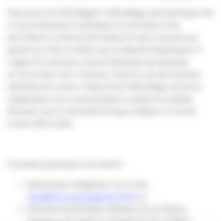
Vous avez dit effeuillage? L’effeuillage new burlesque est
un acte féministe et politique né aux Etats-Unis
pour libérer la femme des tabous et des censures qui
pèsent sur elle et militer pour la liberté d’expression. Il
s’agit d’un nouveau courant féministe qui souhaite
se réconcilier avec l’homme. Dans le cas des femmes
atteintes de cancer, l’objectif de l’effeuillage est de se
réapproprier son corps pendant ou après la maladie.
Renouer avec la féminité de façon ludique et recréer
l’envie d’être belle.
Comment participer à la soirée?
Réservation obligatoire sur le site
http://bcb.rosemagazine.info/
ou
Point de retrait Keep a Breast, 23 rue Ruat à