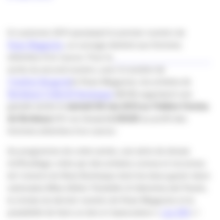
En automne 2011 paraissait le premier numéro de
Rose Magazine
, un ouvrage destiné aux femmes
atteintes d’un cancer. Pour la
sortie du second numéro, avec le soutien de
l’Institut Bergonié
et Rose Magazine, les artistes de
Bordeaux Collectif Burlesque
(BCB) organisent une
grande soirée le
samedi 26 mai 2012 au Théâtre Femina
de Bordeaux
(10 rue Grassi)
à 20h30
au profit des
femmes atteintes d’un cancer.
Au programme de cette soirée, une série de shows
d’effeuillage créée par des artistes connus et reconnus
de l’univers du New Burlesque dont les deux guest-stars
nationales Miss Glitter Painkiller & Valentina del Pearls,
la remise du dernier numéro de Rose Magazine et la
possibilité de faire un don à l’association «
Les 343
» !