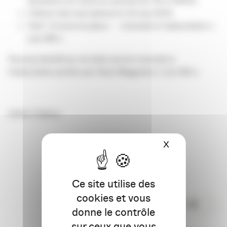
Bordeaux du mardi au samedi de 11h à 19h00,
Clôture des inscriptions le 23 mai 2012,
Tarif : 8 euros la place – reversés à l’association «
Les 343 »
Tous les bénéfices récoltés seront reversés à
l’association portée par Rose Magazine « Les 343 ».
Julien Callaou.
X
Masquer le ba
Ce site utilise des
cookies et vous
PARTAGER
donne le contrôle
sur ceux que vous