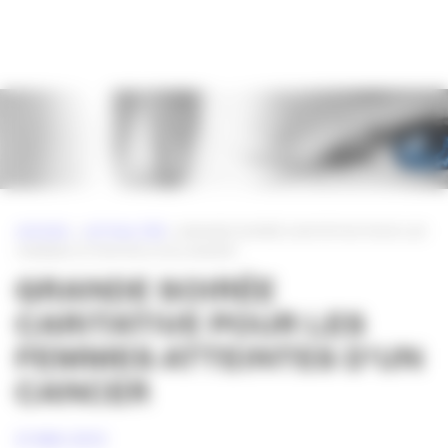
Panneau de gestion des cookies
ACCUEIL
»
ACTUALITÉS
»
GRANDE SOIRÉE CARITATIVE POUR LES
FEMMES ATTEINTES D’UN CANCER
GRANDE SOIRÉE
CARITATIVE POUR LES
FEMMES ATTEINTES D’UN
CANCER
21 MAI 2012