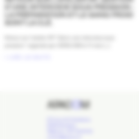
D’UNE INTERVIEW SOUS PRESSION :
LA PRÉPARATION ET LE SANG FROID
SONT LA CLÉ.
Retour sur l’atelier RP “Gérer une interview sous
pression” organisé par l’APACOM le 11 mai [...]
LIRE LA SUITE
24 Cours de l'Intendance,
33000 Bordeaux
Téléphone : 09 77 93 40 32
contact@apacom.fr