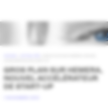
Panneau de gestion des cookies
ACCUEIL
»
ACTUALITÉS
»
GROS PLAN SUR HEMERA, NOUVEL
ACCÉLÉRATEUR DE START-UP
GROS PLAN SUR HEMERA,
NOUVEL ACCÉLÉRATEUR
DE START-UP
7 NOVEMBRE 2019