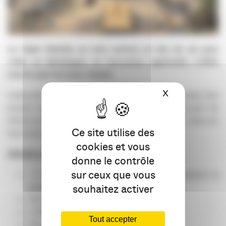
La Halle Héméra se veut surtout un lieu de vie pour
créer, se développer, se rencontrer, apprendre, croître
encore plus fort pour réussir.
X
Masquer le ba
Indiscrétion : fort de son succès puisque la totalité des
postes de travail est occupée, un nouveau projet de
même envergure est sur le point de voir le jour, dans un
Ce site utilise des
tout autre quartier de Bordeaux… A suivre !
cookies et vous
Héméra en chiffres
:
donne le contrôle
sur ceux que vous
+ de 400 candidatures de start-ups depuis la
création
souhaitez activer
100 événements organisés
2 Millions d’€ de levée de fonds
Tout accepter
15 partenaires corporate