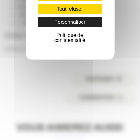
16 start-ups accélérées
Tout refuser
20 mentors
Personnaliser
+ de 150 co-workers
Nadège LACOMBE
Politique de
confidentialité
(c) Photo Lorraine Bezbordko
PARTAGER
COMMENTER
VOUS AIMEREZ AUSSI