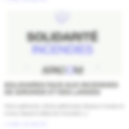
SOLIDAIRES FACE AUX INCENDIES
DE GIRONDE ET DES LANDES
Chers adhérents, chères adhérentes, Bonjour à toutes et
à tous, Depuis le début de l’incendie [...]
LIRE LA SUITE