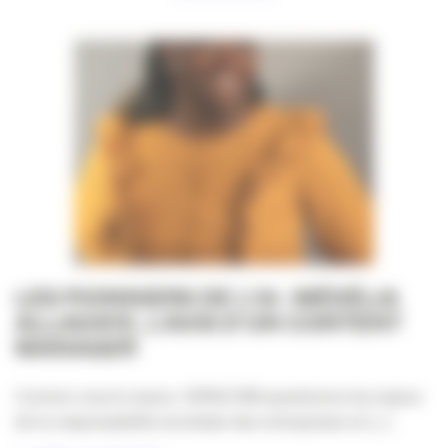
LES PIONNIERS DE L’IA : MÉDÉLIA
ALLADAYE, L’AVIS D’UN CONTENT
MANAGER
Comme vous le savez, l’APACOM questionne les enjeux
de la responsabilité sociétale des entreprises et [...]