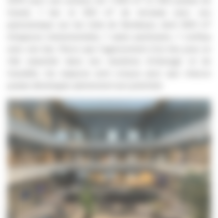
2019 avec une surface de 1 900 m² et 200 postes de
travail, 1 bar et 250 m² de terrasse avec vue
panoramique sur les toits de Bordeaux, dont 800 m²
d’espaces événementiels, 1 salon partenaire, 1 rooftop
avec son bar. Parce que l’agencement d’un lieu joue un
rôle essentiel dans nos manières d’interagir et de
travailler, les espaces sont conçus pour que chacun
puisse développer pleinement son potentiel.