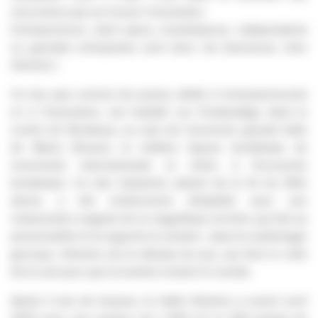
rencontres que se trouve l’innovation.
Entrepreneurs, start-upers, investisseurs, indépendants
ou grandes entreprises sont donc les bienvenus chez
Héméra !
Ce lieu pas comme les autres, dédié à l’entrepreneuriat
et à l’innovation, est installé rue Fondaudège dans le
centre de Bordeaux, au sein de l’ancienne grande halle
de Marie Brizard, la célèbre liqueur bordelaise de
renommée internationale et chère à l’économie
bordelaise. Ce site industriel, datant de la fin du XIXe
siècle, a été entièrement réhabilité avec une
restauration soignée de la magnifique verrière qui fait sa
personnalité et lui apporte la lumière : dans la mythologie
grecque, Héméra est la déesse du jour, qui lève le voile
de la nuit pour que la lumière éclaire le monde.
Après 2 ans de travaux, la Halle Héméra a ouvert avril