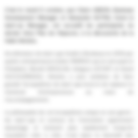
C’est le mardi 8 octobre, que Claire GIBON, Business
Development Manager et Alexandre SUTRA, Event &
start-up Manager, ont accueilli les participants du
dernier
Gros Plan de l’Apacom, à la découverte de la
Halle Héméra.
Accélérateur de start-ups fondé à Bordeaux en 2016 par
quatre entrepreneurs (Julien PARROU qui en est aussi le
Président, Benoît DROULIN, Grégory LEFORT et David
DUCOURNEAU), Héméra a pour ambition de faire
grandir l’écosystème de start-ups local et de replacer le
mentorat d’entrepreneurs au cœur de
l’accompagnement.
La philosophie de cet écosystème unique en son genre :
les start-ups et acteurs de l’innovation apprennent
davantage et évoluent plus rapidement lorsqu’ils
travaillent côte à côte. C’est dans la diversité́ des