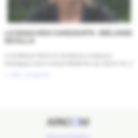
LA SAGA DES CANDIDATS : MELANIE
SEVILLA
C’est Mélanie SEVILLA, facilitatrice et planneur
Stratégique sous la marque Middle Bo, qui clôture LA [...]
LIRE LA SUITE
24 Cours de l'Intendance,