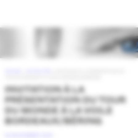
Panneau de gestion des cookies
ACCUEIL
»
ACTUALITÉS
»
INVITATION À LA PRÉSENTATION DU
TOUR DU MONDE À LA VOILE BORDEAUX/BÉRING
INVITATION À LA
PRÉSENTATION DU TOUR
DU MONDE À LA VOILE
BORDEAUX/BÉRING
16 NOVEMBRE 2010