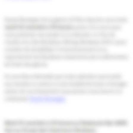
Daniel Boulogne de la galerie 22 Rive Gauche vous invite
mardi 16 novembre
à 18 heures
autour d’un verre pour
vous présenter son projet et en discuter. Le Tour du
monde à la voile Bordeaux-Béring-Bordeaux 2011 a pour
vocation de sensibiliser à l’environnement et au
rayonnement de Bordeaux notamment par le phénomène
de fonte des glaces.
Si vous êtes intéressés par toute opération ponctuelle
aux escales ou autres ou tout simplement pour échanger
autour de cet événement vous pouvez vous inscrire en
contactant
Daniel Boulogne
Mardi 16 novembre à 18 heures au Restaurant Bar IBAÏA
face au 22 quai des Chartrons à Bordeaux.