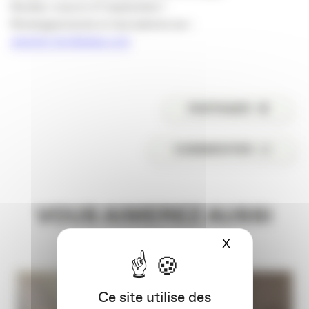
Rendez-vous le 27 septembre !
Renseignements et inscriptions sur :
www.la-bordelaise.com
PARTAGER
COMMENTER
VOUS AIMEREZ AUSSI
X
Masquer le ba
Ce site utilise des