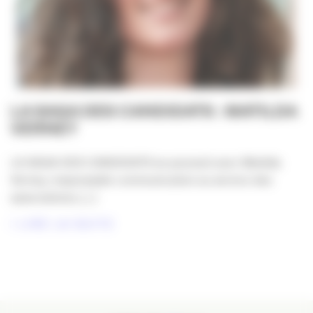
LA SAGA DES CANDIDATS : MATILDA
VERNEY
LA SAGA DES CANDIDATS se poursuit avec Matilda
Verney, responsable communication au service des
associations, [...]
LIRE LA SUITE