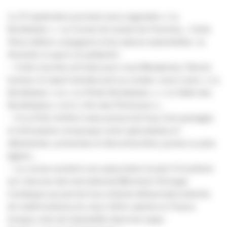
Le 27 septembre prochain sera organisée « La
Bordelaise » : La Course de toutes les Femmes… Cette
7ème édition conjuguera trois valeurs essentielles : la
féminité, le sport, la solidarité :
– Cette Journée est faite pour vous Mesdames ! Bonne
humeur et esprit familial sont au rendez-vous !! avec « La
Bordelaise » ou « La Petite Bordelaise », « La Table des
Bordelaises » et le « Km des Pitchouns »…
– 4 ou 8 Km d’effort mais surtout de fous rires partagés
et d’émulation réciproque entre spécialistes et
débutantes, acharnées et décontractées, jeunes ou plus
âgées…
– La course soutient une association locale (1 € prélevé
sur chacune des inscriptions) Mécénat Chirurgie
Cardiaque qui permet aux enfants défavorisés atteints
de malformations du cœur d’être opérés en France
lorsque cela est impossible dans leur pays.