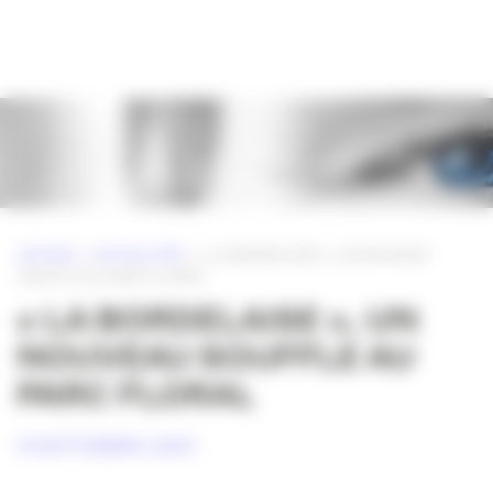
Panneau de gestion des cookies
ACCUEIL
»
ACTUALITÉS
»
« LA BORDELAISE », UN NOUVEAU
SOUFFLE AU PARC FLORAL
« LA BORDELAISE », UN
NOUVEAU SOUFFLE AU
PARC FLORAL
14 SEPTEMBRE 2009