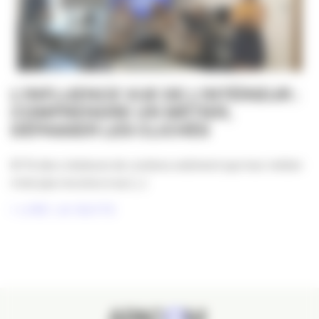
L’INFLUENCE VUE DE L’INTÉRIEUR :
COMPRENDRE UN MÉTIER,
DÉPASSER LES CLICHÉS
81 % des créateurs de contenu estiment que leur métier
n’est pas reconnu à sa [...]
LIRE LA SUITE