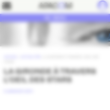
Panneau de gestion des cookies
Contact
MENU
ACCUEIL
»
ACTUALITÉS
»
LA GIRONDE À TRAVERS L’OEIL DES
STARS
LA GIRONDE À TRAVERS
L’OEIL DES STARS
4 JANVIER 2011