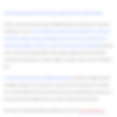
Le Comité départemental du tourisme de la Gironde adopte cette année le celebrity marketing
.
En effet, ce sont une quarantaine de vidéos de célébrités témoignant leur attachement à la Gironde qui
sont diffusées sur son site.
De Laurent Delahousse à Julien Lepers pour les médias, Pierre Arditi pour le
cinéma, Steevy Boulay, chroniqueur et Raphaëlle Ricci de la Star Academy, aux sportifs Jean-Pierre
Papin et Raymond Poulidor. De Bordeaux, au bassin d’Arcachon en passant par Saint Emilion
l’internaute
pourra visionner ses personnalités préférées. Cette campagne souligne notamment la continuité de
communication de la Gironde avec sa célèbre campagne
« En Gironde, à chacun son point G”
dévoilée en
2009.
Une autre nouveauté vient marquer l’actualité du site girondin.
Son évolution, qui intègre les dernières
technologies en proposant une carte interactive, la traduction du site en sept langues d’ici le printemps
2011, des outils facilitant la recherche, des informations mises à jour quotidiennement, une présence sur
les réseaux sociaux et la possibilité de réserver son séjour en Gironde sur le site courant 2011.
Pour visionner vos personnalités préférées et apprécier le nouveau site
:
www.tourisme-gironde.fr