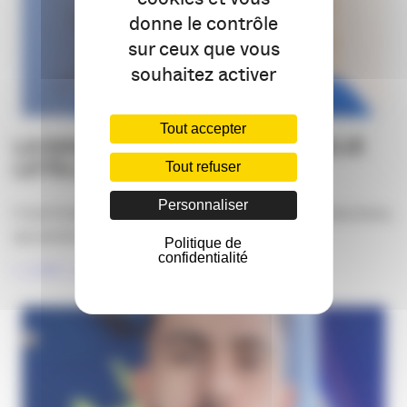
donne le contrôle
sur ceux que vous
souhaitez activer
Tout accepter
LA SAGA DES CANDIDATS : EMILIE
LETELLIER
Tout refuser
Personnaliser
C’est Emilie Letellier, fondatrice de Libellule Productions,
qui prend la suite de la LA SAGA [...]
Politique de
confidentialité
LIRE LA SUITE