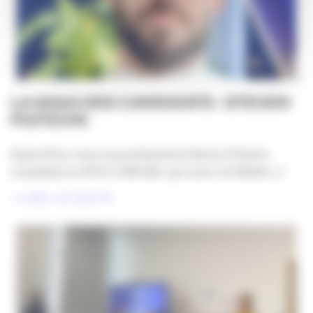
LA SAGA DES CANDIDATS : STEVEN
POITEVIN
Aujourd’hui, nous vous présentons Steven Poitevin,
consultant en RP & COM 360, qui ouvre LA SAGA [...]
LIRE LA SUITE