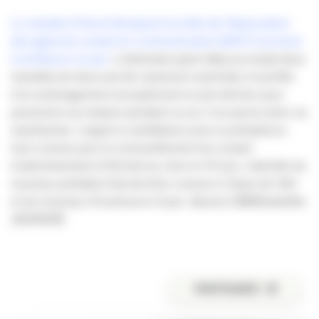
Le mandat d’Hervé Brossard à la tête de l’Association
des agences conseil en communication (AACC) arrivera
à échéance en juin.
L’intéressé ayant déjà accompli deux
mandats de deux ans (le maximum autorisé), et profité
d’un aménagement exceptionnel en juin dernier pour
poursuivre sa mission pendant un an, il ne pourra donc se
représenter. L’appel à candidature pour la présidence
tout comme pour le renouvellement du conseil
d’administration (CA) doit se clore le 14 mai. L’identité du
nouveau président devrait être connue à l’issue de l’AG
et du nouveau CA prévus le 4 juin.
Source CBNEwsletter
22/04/09.
PARTAGER