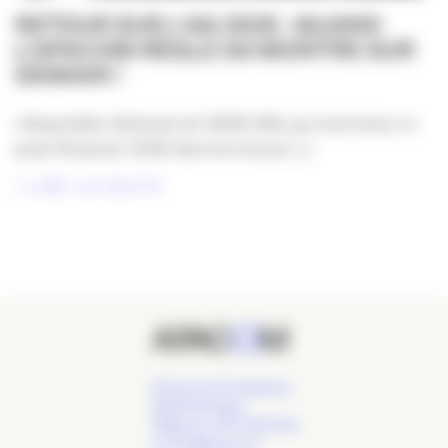
RETOUR SUR L’AG 2025 : QUAND
L’APACOM RÈGLE SA MONTRE SUR
DEMAIN !
L’Assemblée Générale de l’APACOM, qui s’est tenue ce
jeudi 29 janvier 2026 dans les locaux [...]
LIRE LA SUITE
24 Cours de l'Intendance,
33000 Bordeaux
Téléphone : 09 77 93 40 32
contact@apacom.fr