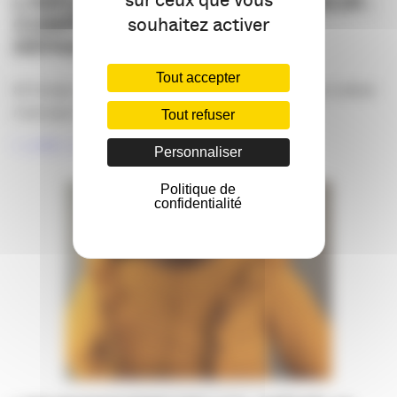
sur ceux que vous
L’INFLUENCE VUE DE L’INTÉRIEUR :
COMPRENDRE UN MÉTIER,
souhaitez activer
DÉPASSER LES CLICHÉS
Tout accepter
81 % des créateurs de contenu estiment que leur métier
n’est pas reconnu à sa [...]
Tout refuser
LIRE LA SUITE
Personnaliser
Politique de
confidentialité