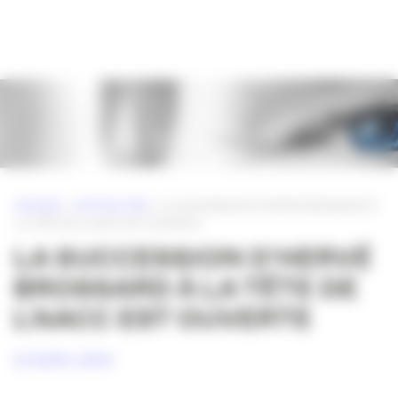
Panneau de gestion des cookies
ACCUEIL
»
ACTUALITÉS
»
LA SUCCESSION D’HERVÉ BROSSARD À
LA TÊTE DE L’AACC EST OUVERTE
LA SUCCESSION D’HERVÉ
BROSSARD À LA TÊTE DE
L’AACC EST OUVERTE
23 AVRIL 2009