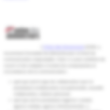
L
‘
Union des Annonceurs
(UDA) a
recemment formalisé les éléments pour un brief de
communication responsable. Celui-ci a pour ambition de
couvrir et de s’adapter à toutes les composantes et
circonstance de la communication :
quel que soit le type de collaboration avec le
prestataire (collaboration exceptionnelle, nouvelle
collaboration, relation pérenne),
quel que soit le prestataire (agence-conseil,
agence médias, agence d’événementiel…),