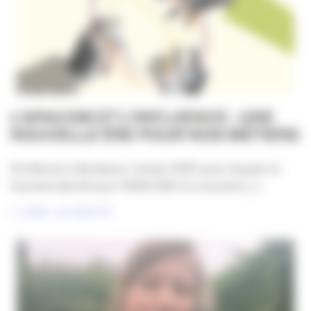
L’APACOM ET L’INFLUENCE : UNE
NOUVELLE ÈRE POUR NOS MÉTIERS
De Biarritz à Bordeaux, l’année 2025 aura marqué un
tournant décisif pour l’APACOM. En s’ouvrant [...]
LIRE LA SUITE