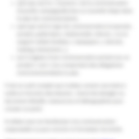
quel que soit le « moment » de la communication
(nouvelle campagne/action ou nouvelle étape dans
le plan de communication),
quel que soit le type de communication (corporate,
produit, publicitaire, relationnelle, interne…) ou le
support utilisé (médias « classiques », internet,
mailing, événement…),
qu’il s’agisse d’une communication portant sur un
produit « vert » (ou comportant des allégations
environnementales) ou pas.
C’est un outil complet qui s’utilise comme une boite à
outils en fonction des besoins : check list abrégée ou
document détaillé, ressources et bibliographies pour
creuser un point.
A utiliser pour se familiariser à la communication
responsable ou pour enrichir et formaliser les briefs.