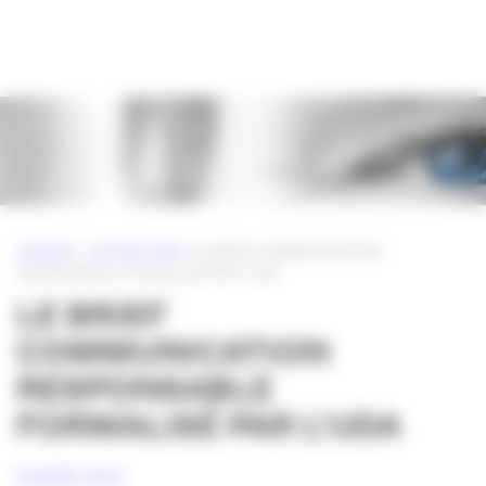
Panneau de gestion des cookies
ACCUEIL
»
ACTUALITÉS
»
LE BRIEF COMMUNICATION
RESPONSABLE FORMALISÉ PAR L’UDA
LE BRIEF
COMMUNICATION
RESPONSABLE
FORMALISÉ PAR L’UDA
8 AVRIL 2013