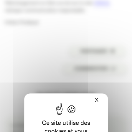
Téléchargement en libre accès sur le site
UDA.fr,
rubrique communication responsable.
Céline Priollaud
PARTAGER
COMMENTER
DISCUSSION
X
Masquer le ba
Ce site utilise des
Le brief communication responsable
cookies et vous