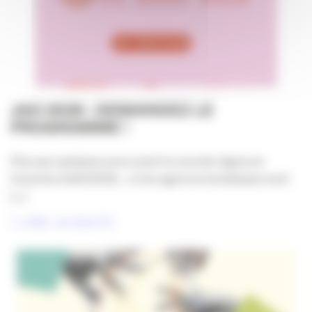
JAO 2026 : DEMANDEZ LE
PROGRAMME !
Plus que quelques jours avant la Journée Agences
Ouvertes #JAO2026… et les agences bordelaises sont
[...]
LIRE LA SUITE