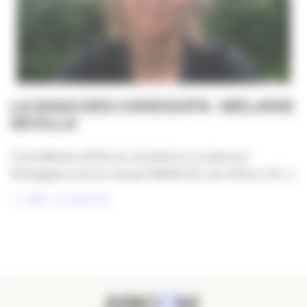
LA SAGA DES CANDIDATS : MELANIE
SEVILLA
C’est Mélanie SEVILLA, facilitatrice et planneur
Stratégique sous la marque Middle Bo, qui clôture LA [...]
LIRE LA SUITE