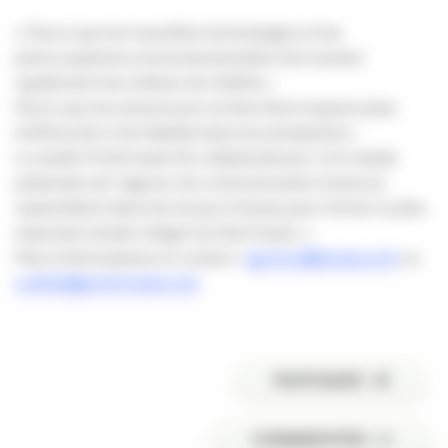
« Parce que les nouvelles technologies et les
préoccupations environnementales font évoluer
rapidement les métiers de l’édition ;
Parce que les annonceurs recherchent toujours plus
d’efficacité et de fiabilité dans les prestations ;
Le studio Proformats (12 collaborateurs) et le studio
prépresse de l’agence de communication Inoxia se
rassemblent dans les locaux d’Inoxia pour former le plus
important studio intégré du Sud Ouest. »
Plus d’informations et contact :
jg.micol@inoxia.com
ou
e.detat@proformats.com
PARTAGER
COMMENTER