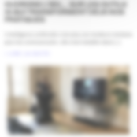
OUVRONS L’ŒIL… SUR LES OUTILS
IA QUI TRANSFORMENT DÉJÀ NOS
PRATIQUES
L’intelligence artificielle n’est plus une tendance lointaine
pour les communicants : elle s’est installée dans [...]
LIRE LA SUITE