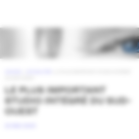
Panneau de gestion des cookies
ACCUEIL
»
ACTUALITÉS
»
LE PLUS IMPORTANT STUDIO INTÉGRÉ
DU SUD-OUEST
LE PLUS IMPORTANT
STUDIO INTÉGRÉ DU SUD-
OUEST
20 MAI 2009