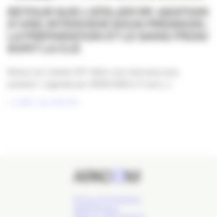
RETOUR SUR L’ATELIER RP, GESTION
D’UNE INTERVIEW SOUS PRESSION :
LA PRÉPARATION ET LE SANG FROID
SONT LA CLÉ.
Retour sur l’atelier RP “Gérer une interview sous
pression” organisé par l’APACOM le 11 mai [...]
LIRE LA SUITE
24 Cours de l'Intendance,
33000 Bordeaux