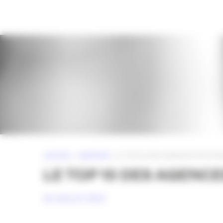
Panneau de gestion des cookies
ACCUEIL
»
AGENCES
»
LE TOP 10 DES AGENCES SUR FA
LE TOP 10 DES AGENC
25 JUILLET 2013