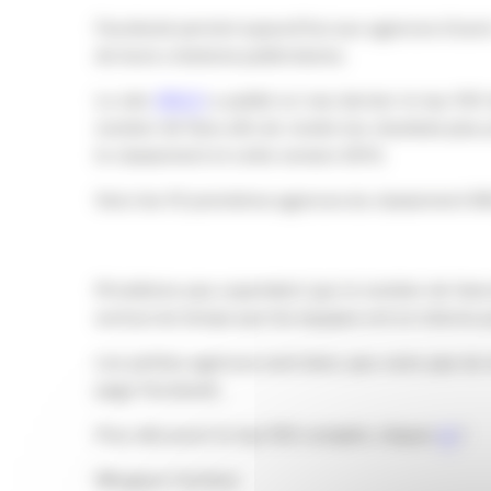
Facebook permet aujourd’hui aux agences d’avoir u
de leurs créations publicitaires.
Le site
llllitl.fr
a publié en mai dernier le top 100 
nombre de fans afin de rendre les résultats plus 
le classement et cette version 2013.
Voici les 10 premières agences du classement llllit
N’oublions pas cependant que le nombre de fans dé
surtout du temps que les équipes ont en interne 
Les petites agences sont donc peu voire pas du t
page Facebook.
Pour découvrir le top 100 complet, cliquez
ici
!
Margaux Cacheur