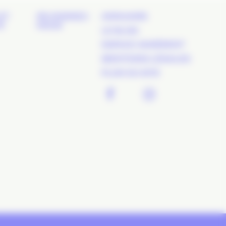
ET
REJOIGNEZ-
ANNUAIRE
É
NOUS
LE BLOG
ESPACE ADHÉRENT
MENTIONS LÉGALES
PLAN DU SITE
FACEBOOK
TWITTER
LINKEDIN
INSTAGR