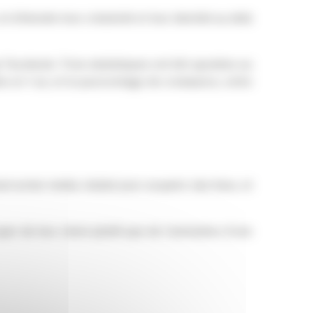
d’étendre leur créativité et leur identité au delà
 Facebook. Trois statistiques ont été ajoutées au
és en 1 an, et le pourcentage de croissance, entre
uel achat média réalisé pour acquérir des fans, et
er de leur client plutôt que de l’animation d’une