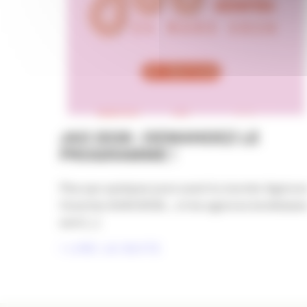
JAO 2026 : DEMANDEZ LE
PROGRAMME !
Plus que quelques jours avant la Journée Agence
Ouvertes #JAO2026… et les agences bordelaise
sont [...]
LIRE LA SUITE