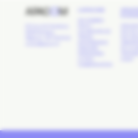
L’APACOM
GRAN
ÉVÉN
QUI SOMMES-
NOUS ?
APACOM
24 Cours de l'Intendance,
LES GROUPES DE
NUIT DE 
33000 Bordeaux
TRAVAIL
NUIT DE
Téléphone : 09 77 93 40 32
GOUVERNANCE
OBSERVA
contact@apacom.fr
ANNUAIRE
DE LA C
PARTENAIRES
TROPHÉE
LE PÔLE
OUEST
COMMUNICATION