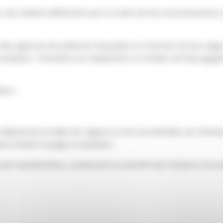
ne relation différente avec le reste de leur environnement, et 
des agences de publicité françaises en fonction de leur page
probants : l’évolution au classement, le nombre de fans gagn
l.fr :
pend de la taille de l’agence et de sa notoriété, de l’évent
pour animer la page en question.
out représentées, consacrant en priorité leur temps à s’occup