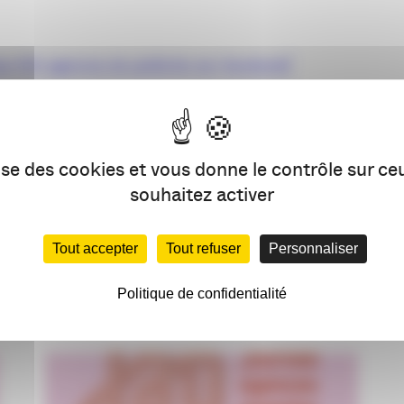
top-100-agences-de-publicite-sur-facebook/
t-des-agences-de-pub-en-terme-de-date-dapparition-sur-f
lise des cookies et vous donne le contrôle sur c
PARTAG
souhaitez activer
Tout accepter
Tout refuser
Personnaliser
VOUS AIMEREZ AUSSI
Politique de confidentialité