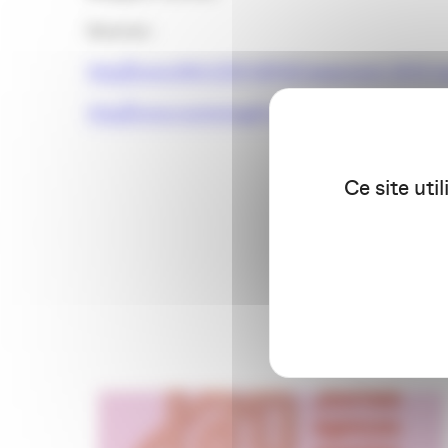
Sources :
http://www.llllitl.fr/2013/05/classement-2013-
http://www.marketing20.fr/facebook/classemen
Ce site uti