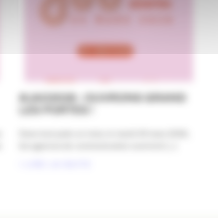
#JAO2026 : OUVRONS GRAND
LES PORTES !
s
Dans tout juste un mois, le mardi 24 mars 2026,
s
les agences de communication ouvriront [...]
LIRE LA SUITE