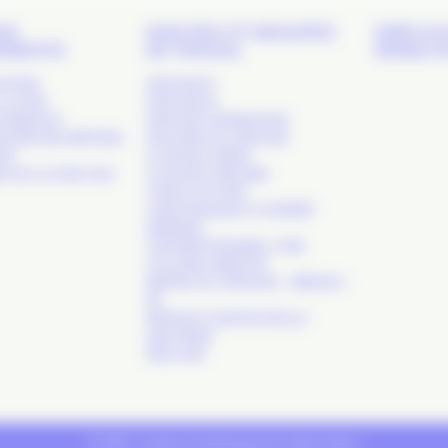
DS
NOS RDV ET GROUPES
EMPLOI 
EMENTS
DE TRAVAIL
MOBILIT
 SHOW
APACOM 47
LA COM’
APACOM 64
S RÉSEAUX
APACOM CONNEXIONS
TOIRE DES MÉTIERS
ATELIERS DE L’APACOM
OM’
CLUB DES CRÉAS
S DE LA COM. SUD-
CLUB DES DIRCOMS
COM & CULTURE
COM PUBLIQUE ET INTÉRÊT
GÉNÉRAL
COM RESPONSABLE / RSE
COLLÈGE AGENCES
MATINS DE L’APACOM – MÉDIAS /
RP
RÉSEAUX COM NOUVELLE-
AQUITAINE
WELCOM’
© 2019 - Création & développement
Agence Buzz