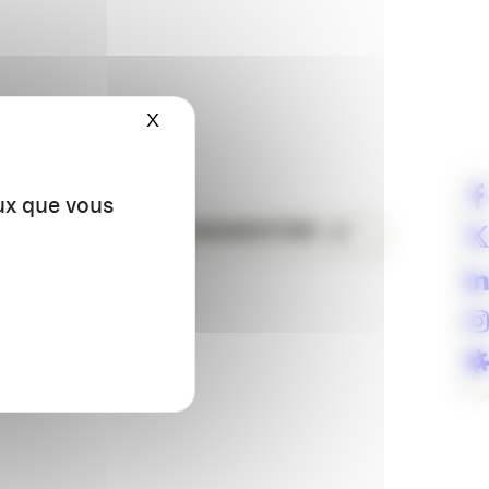
X
Masquer le bandeau des cookies
acebook/
eux que vous
ER
COMMENTER