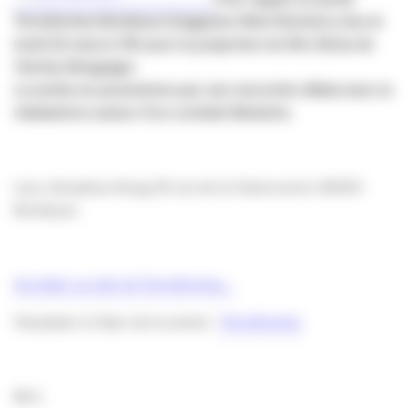
Terrafemina Bordeaux (magazine Web féminin) a lieu le
lundi 22 mars à 19h pour la projection du film Aïcha de
Yamina Benguigui.
La soirée se poursuivera par une rencontre débat avec la
réalisatrice autour d’un cocktail dînatoire.
Lieu: Amadeus Song 24 rue de la Faïencenrie 33000
Bordeaux
Accéder au site de Terrafemina…
Visualiser le flyer de la soirée :
Terrafemina
M.C.