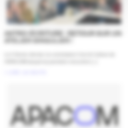
ASTRO-ÉCRITURE : RETOUR SUR UN
ATELIER SINGULIER !
Le 5 février dernier, la commission Com & Culture de
l’APACOM lançait sa première rencontre [...]
LIRE LA SUITE