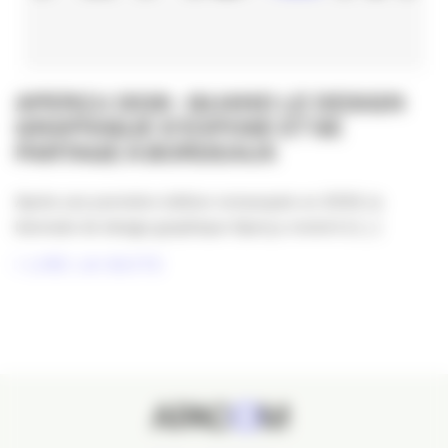
APERÇU 2026 : QUAND LE DESIGN
GRAPHIQUE S’EXPOSE ET SE
PARTAGE À BORDEAUX
Après une première édition remarquée en 2024, la
biennale de design graphique Aperçu revient à [...]
LIRE LA SUITE