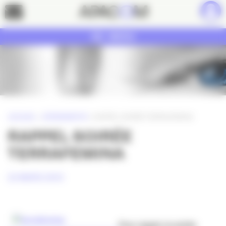
Panneau de gestion des cookies
Contact
MENU
ACCUEIL
»
ÉVÉNEMENTS
»
RAPPEL SOIRÉE TERRAFEMINA
RAPPEL SOIRÉE
TERRAFEMINA
22 MARS 2010
Pour rappel, la soirée