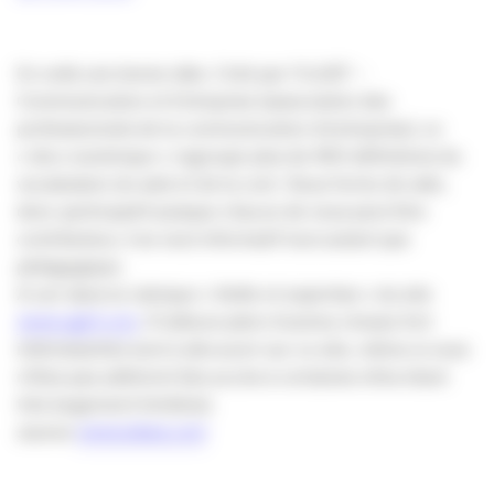
En voilà une bonne idée. Créé par l’UJJEF –
Communication et Entreprise (association des
professionnels de la communication d’entreprise), ce
« dico numérique » regroupe plus de 400 définitions du
vocabulaire du web et de la com’. Sous forme de wiki,
donc participatif puisque chacun de nous peut être
contributeur, il se veut informatif tout autant que
pédagogique.
A voir dans la rubrique « Veille et expertise » du site
www.ujjef.com
. D’ailleurs plein d’autres choses fort
intéressantes sont à découvrir sur ce site, même si vous
n’êtes pas adhérent (les accès à certaines infos étant
très largement limitées).
source
www.elaee.com