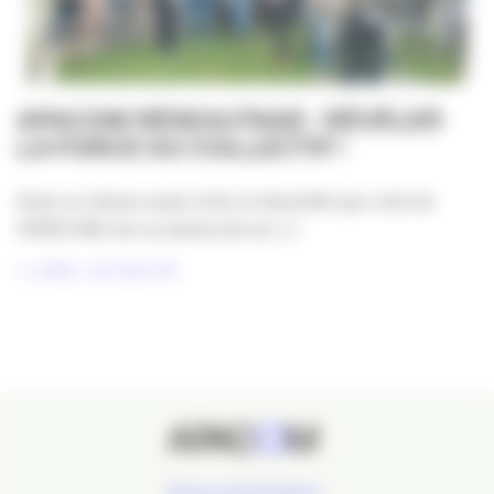
APACOM RÉSEAUTAGE : RÉVÉLER
LA FORCE DU COLLECTIF !
Dans un réseau aussi riche et diversifié que celui de
l’APACOM, les occasions de se [...]
LIRE LA SUITE
24 Cours de l'Intendance,