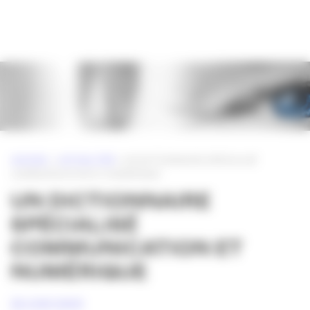
Panneau de gestion des cookies
ACCUEIL
»
ACTUALITÉS
»
UN DICTIONNAIRE SPÉCIALISÉ
COMMUNICATION ET NUMÉRIQUE
UN DICTIONNAIRE
SPÉCIALISÉ
COMMUNICATION ET
NUMÉRIQUE
28 JUIN 2009