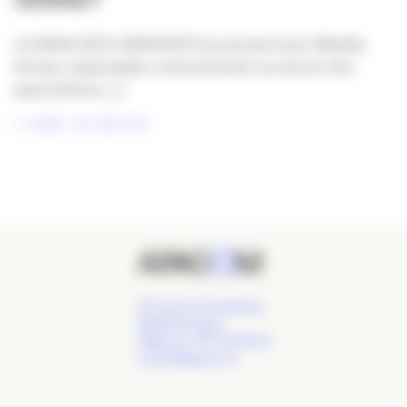
VERNEY
LA SAGA DES CANDIDATS se poursuit avec Matilda
Verney, responsable communication au service des
associations, [...]
LIRE LA SUITE
24 Cours de l'Intendance,
33000 Bordeaux
Téléphone : 09 77 93 40 32
contact@apacom.fr