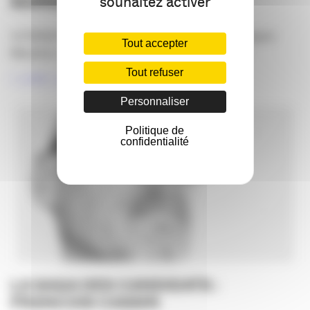
MARGAUX MAZIERE
souhaitez activer
LA SAGA DES CANDIDATS s’enrichit avec Margaux
Tout accepter
Maizière, qui partage sa vision du métier et [...]
Tout refuser
LIRE LA SUITE
Personnaliser
Politique de
confidentialité
LA SAGA DES CANDIDATS :
FRANCOIS CASSIN