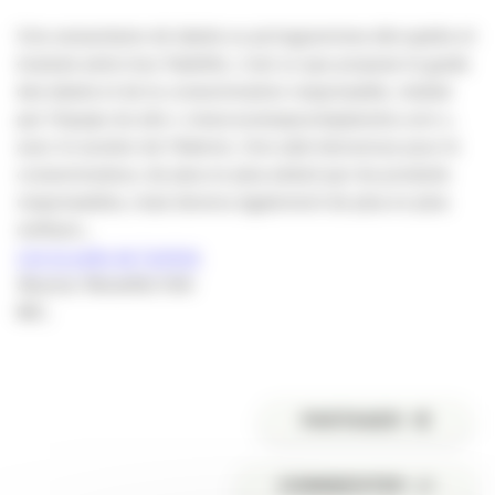
Une soixantaine de labels ou pictogrammes décryptés et
évalués selon leur fiabilité, c’est ce que propose le guide
des labels et de la consommation responsable, réalisé
par l’équipe du site « mescoursespourlaplanete.com »,
avec le soutien de l’Ademe. Une aide bienvenue pour le
consommateur, de plus en plus séduit par les produits
responsables, mais devenu également de plus en plus
méfiant…
Lire la suite de l’article
Source: Novethic’info
MC.
PARTAGER
COMMENTER