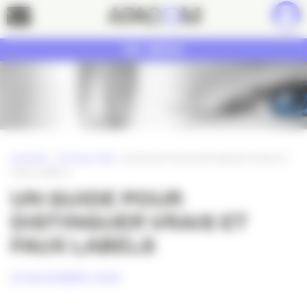
Panneau de gestion des cookies
Contact
MENU
ACCUEIL
»
ACTUALITÉS
»
UN GUIDE POUR DISTINGUER VRAIS ET
FAUX LABELS
UN GUIDE POUR
DISTINGUER VRAIS ET
FAUX LABELS
23 NOVEMBRE 2009