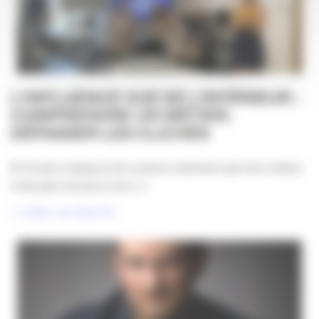
L’INFLUENCE VUE DE L’INTÉRIEUR :
COMPRENDRE UN MÉTIER,
DÉPASSER LES CLICHÉS
81 % des créateurs de contenu estiment que leur métier
n’est pas reconnu à sa [...]
LIRE LA SUITE