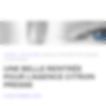
Panneau de gestion des cookies
ACCUEIL
»
ACTUALITÉS
»
UNE BELLE RENTRÉE POUR L’AGENCE
CITRON PRESSE
UNE BELLE RENTRÉE
POUR L’AGENCE CITRON
PRESSE
14 SEPTEMBRE 2010