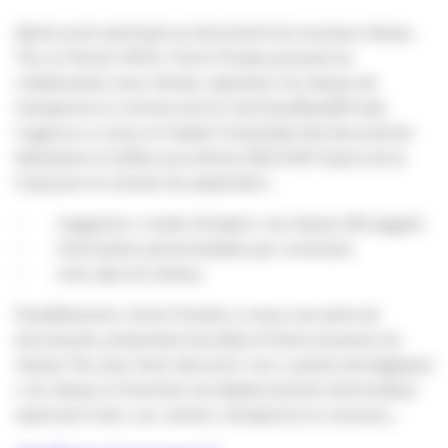
Après avoir participé au lancement du nouveau réseau
Tbc en février 2010, Citron Pressé poursuit sa
collaboration avec Keolis, opérateur du réseau de
transports en commun de la Cub (tram/bus/VCub).
L’agence a conçu et réalisé l’ensemble des documents
distribués en boîtes aux lettres (350.000 foyers de la
Cub) pour la rentrée de septembre :
– magazine « mode d’emploi » du réseau (20 pages)
– information personnalisée par commune
– mini-plan du réseau
Parallèlement, Citron Pressé a conçu une série de
documents, présentant les pôles d’interconnexion du
réseau Tbc pour faire découvrir ces « points névralgiques
» du réseau et favoriser les déplacements intermodaux
associant train, car, voiture, transports en commun…