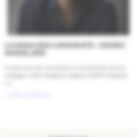
LA SAGA DES CANDIDATS : CEDRIC
NANGLARD
Un parcours, des convictions et une profonde envie de
s’engager. Cédric Nanglard, dirigeant d’ADP Enseignes,
[...]
LIRE LA SUITE