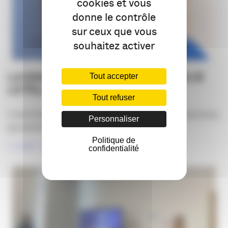
cookies et vous
donne le contrôle
sur ceux que vous
souhaitez activer
LA SAGA DES CANDIDATS : EMILIE
Tout accepter
LETELLIER
Tout refuser
C’est Emilie Letellier, fondatrice de Libellule Productions,
Personnaliser
qui prend la suite de la LA SAGA [...]
Politique de
LIRE LA SUITE
confidentialité