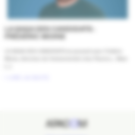
LA SAGA DES CANDIDATS :
FRÉDÉRIC MOINE
LA SAGA DES CANDIDATS se poursuit avec Frédéric
Moine, directeur de l’événementiel chez Placéco… Mais
[...]
LIRE LA SUITE