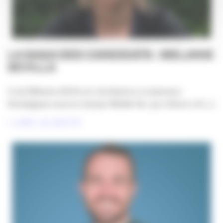
LA SAGA DES CANDIDATS : MELANIE
SEVILLA
C’est Mélanie SEVILLA, facilitatrice et planneur
Stratégique sous la marque Middle Bo, qui clôture LA [...]
LIRE LA SUITE