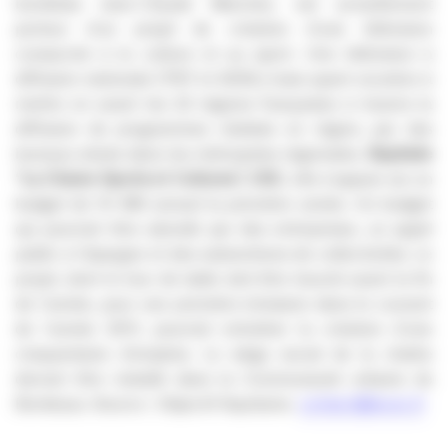
bordelais Jean-Claude Marmier, est actuellement
porteur d’un projet de création d’une télévision
consacrée à la culture et au sport. Une télévision à
diffusion nationale (TNT et ADSL) mais ayant vocation à
mettre en avant les 22 régions françaises à travers la
diffusion de programmes réalisés en région, par des
bureaux situés dans les métropoles régionales.
Baptisée
“La Chaine Sports et Cultures”, CSC
, elle s’appuie sur un
budget de 10 M€ annuel la première année. Un budget
qui pourrait être abondé par des entreprises, un appel
public à l’épargne et des subventions de collectivités. Le
projet, dont le tour de table doit être bouclé avant la fin
de l’année, pour une première émission dans le courant
de l’année 2011, pourrait entraîner la création d’une
cinquantaine d’emplois. Le siège social de la chaîne
devrait être installé dans la Communauté urbaine de
Bordeaux. Source : Objectif Aquitaine.
contact@lacsc.fr