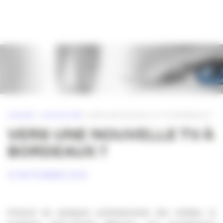
Panneau de gestion des cookies
ACCUEIL
»
ACTUALITÉS
»
VERS UNE NOUVELLE TV À BORDEAUX ?
VERS UNE NOUVELLE TV À
BORDEAUX ?
27 SEPTEMBRE 2010
Entouré de quelques professionnels des médias, le