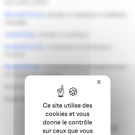
One Caffé à 14h30 !
Mercredi 23 mars
: Journée « e-education » à l’Athénée
municipal.
Jeudi 24 mars
: Journée « e-inclusion »
Vendredi 25 mars
: Les seniors et le numérique à
l’honneur
Samedi
26 mar
s
:
Citoyenneté, livres, échange de sites !
à la maison éco-citoyenne
X
Masquer le ba
Retrouvez le
programme complet ici
!
Elodie ROLLAND.
Ce site utilise des
cookies et vous
donne le contrôle
PARTAGER
sur ceux que vous