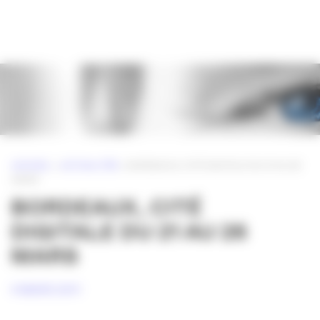
Panneau de gestion des cookies
ACCUEIL
»
ACTUALITÉS
»
BORDEAUX, CITÉ DIGITALE DU 21 AU 26
MARS
BORDEAUX, CITÉ
DIGITALE DU 21 AU 26
MARS
4 MARS 2011