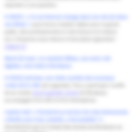
répondre à vos question.
A 18h00 : « Ce qu’Internet change dans nos vies (et dans
nos têtes) »
sous forme d’atelier débat avec le grand
public, des professionnels et chercheurs à la maison
éco-Citoyenne sous réserve d’inscription (gratuite) :
cliquez ici
Mardi 22 mars : en matinée Bilbao, une autre cité
digitale, rend visite à Bordeaux.
A 10h00 précises, une visite cycliste des nouveaux
codes 2d en ville
est organisée. Pour y participer il suffit
de se rendre
sous la grosse cloche
de Bordeaux
accompagné d’un vélo et d’un smartphone.
L’après midi : « Facebook au service de vrais événements
créatifs, pour tous, massifs…c’est possible ? »
Dévoilement par le Conseil des Jeunes de Bordeaux au