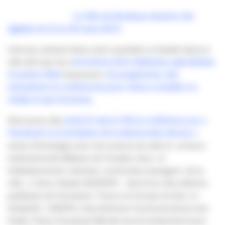
La Ville de Bordeaux devient cité
digitale du 21 au 26 mars 2011!
Internet, présent dans notre quotidien s’installe dans la
ville afin que les r
encontres entre habitants, spécialistes
et autres villes
fusionnent.
Au programme, des
animations et conférences pour mieux connaître ce
média et ses fonctions.
Découvrez dès
lundi 21 mars à 14h la conférence sur «
Facebook ou la tentation de la démocratie directe »
suivie d’échanges avec les acteurs du web et acteurs
institutionnels (Maison de l’emploi, lieux et
établissements culturels, community managers de la
ville…). Anne-Sophie BORDRY , directrice des affaires
publiques de Facebook France et Europe du Sud et
Elisabeth LINDER, International Communications and
Public Policy Facebook Monde seront présentent pour