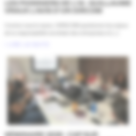
LES PIONNIERS DE L’IA : GUILLAUME
VRAUX L’AVIS D’UN DIRCOM
Comme vous le savez, l’APACOM questionne les enjeux
de la responsabilité sociétale des entreprises et [...]
LIRE LA SUITE
SÉMINAIRE 2026 : CAP SUR