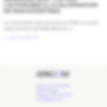
L’AUTONOMIE & LA VALORISATION
DE NOS EXPERTISES
Le 6 mars dernier dans les locaux de l’IRSA, le Conseil
d’Administration de l’APACOM s’est [...]
LIRE LA SUITE
24 Cours de l'Intendance,
33000 Bordeaux
Téléphone : 09 77 93 40 32
contact@apacom.fr