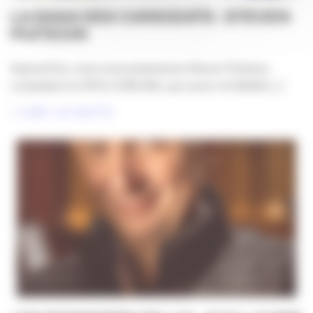
LA SAGA DES CANDIDATS : STEVEN
POITEVIN
Aujourd’hui, nous vous présentons Steven Poitevin,
consultant en RP & COM 360, qui ouvre LA SAGA [...]
LIRE LA SUITE