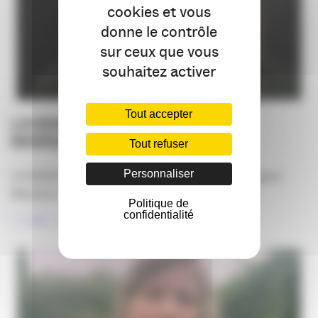
cookies et vous
donne le contrôle
sur ceux que vous
souhaitez activer
Tout accepter
LA SAGA DES CANDIDATS :
MARGAUX MAZIERE
Tout refuser
Personnaliser
LA SAGA DES CANDIDATS s’enrichit avec Margaux
Maizière, qui partage sa vision du métier et [...]
Politique de
confidentialité
LIRE LA SUITE