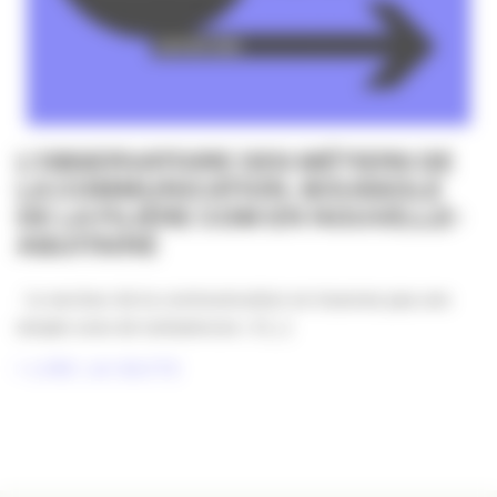
L’OBSERVATOIRE DES MÉTIERS DE
LA COMMUNICATION, BOUSSOLE
DE LA FILIÈRE COM EN NOUVELLE-
AQUITAINE
Le secteur de la communication ne traverse pas une
simple zone de turbulences : il [...]
LIRE LA SUITE