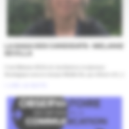
LA SAGA DES CANDIDATS : MELANIE
SEVILLA
C’est Mélanie SEVILLA, facilitatrice et planneur
Stratégique sous la marque Middle Bo, qui clôture LA [...]
LIRE LA SUITE