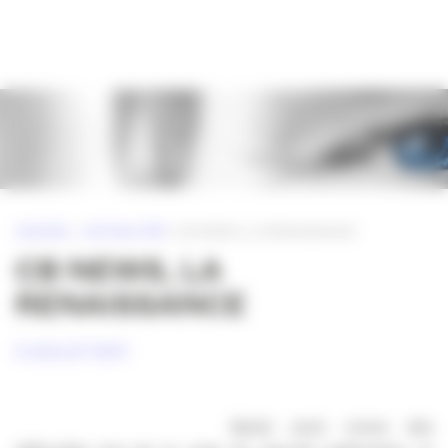
Panneau de gestion des cookies
ACCUEIL
»
ACTUALITÉS
»
CB NEWS, LA RENAISSANCE
CB NEWS, LA
RENAISSANCE
5 JUILLET 2011
Après avoir connu des