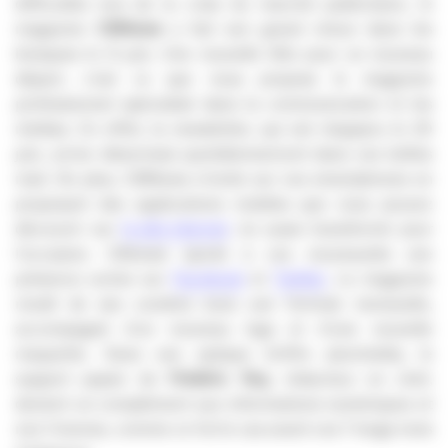
difficultés lors de la crise du marché publicitaire, le
magazine
CBNews
a fait son grand retour dans les
kiosques le 8 juin. Une nouvelle tête pour un nouveau
départ, c’est ce que nous propose le magazine
professionnel spécialisé dans la communication et les
médias. En effet, la newsletter, qui est réapparu le 20
juin, arrive désormais quotidiennement dans vos boîtes
mail. De plus, CBNews s’invite sur vos smartphones en
proposant des applications mobiles que vous pouvez
découvrir sur
le site internet
, lui aussi transformé pour
l’occasion. CBnews ajoute à ces nouveautés une
présence active sur
Facebook
et
Twitter
. Le magazine
renaît de ses cendres sous une formule mensuelle,
accompagné d’un nouveau logo et d’une nouvelle
maquette. Dans une optique d’offre plurimédia, le
support papier de
Frédéric Roy
, rédacteur en chef,
devient un complément aux informations numériques et
non l’inverse, comme ce fut le cas avant ces 7 longs mois