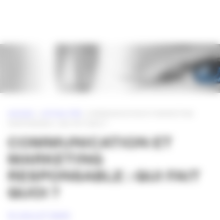
Panneau de gestion des cookies
ACCUEIL
»
ACTUALITÉS
»
COMMUNICATION ET MARKETING
RESPONSABLE : QUI FAIT QUOI ?
COMMUNICATION ET
MARKETING
RESPONSABLE : QUI FAIT
QUOI ?
15 JUILLET 2009