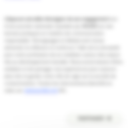
L’Apacom est allée témoigner
de son engagement
lors
d’une journée nationale impulsée par
ACIDD
sur ses
bonnes pratiques en matière de communication
responsable. Témoignages et débats sont venus
alimenter la réflexion et renforcer l’idée de la nécessité
pour notre profession de se mobiliser autour des enjeux
liés au développement durable. Nous avons besoin d’être
solidaire et de partager nos expériences pour avancer
plus vite et garder notre rôle de vigie sur la société de
consommation. Toutes les interventions (bientôt) en
video sur
www.acidd.com
KO.
PARTAGER