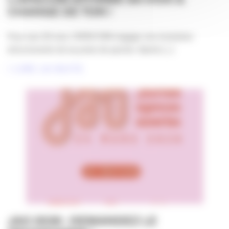
CHANGE DE TON !
Pour ses 30 ans, l’APACOM engage une évolution
structurante de sa prise de parole. Après [...]
LIRE LA SUITE
JAO 2026 : DEMANDEZ LE