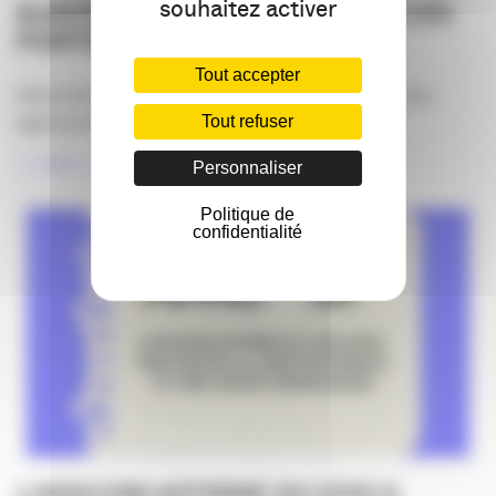
souhaitez activer
#JAO2026 : OUVRONS GRAND LES
PORTES !
Tout accepter
Dans tout juste un mois, le mardi 24 mars 2026, les
agences de communication ouvriront [...]
Tout refuser
LIRE LA SUITE
Personnaliser
Politique de
confidentialité
L’APACOM AFFIRME SA VOIX &