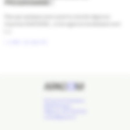
PROGRAMME !
Plus que quelques jours avant la Journée Agences
Ouvertes #JAO2026… et les agences bordelaises sont
[...]
LIRE LA SUITE
24 Cours de l'Intendance,
33000 Bordeaux
Téléphone : 09 77 93 40 32
contact@apacom.fr