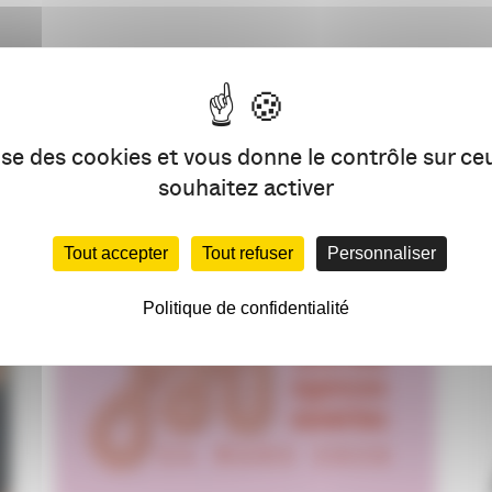
PARTAG
lise des cookies et vous donne le contrôle sur c
souhaitez activer
VOUS AIMEREZ AUSSI
Tout accepter
Tout refuser
Personnaliser
Politique de confidentialité