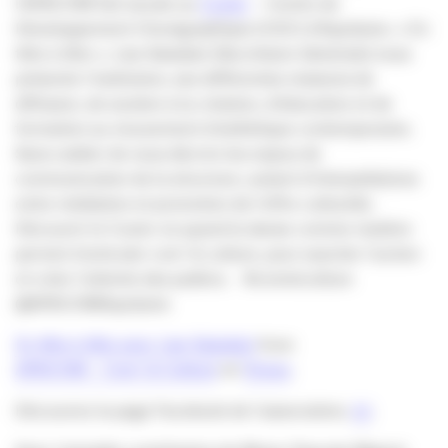
l’APACOM fait escale au
Cuvier
– Centre de
Développement Chorégraphique (CDC) d’Aquitaine. « En
tête à tête », Lise Saladain (Secrétaire Générale) nous
présente l’institution, ses différentes missions de
diffusion, de soutien à la création, d’éducation et de
formation au mouvement d’esthétique contemporaine.
Sans oublier de nous décrire les enjeux de
communication de la structure, autant d’interpellations
entre médiation et promotion de l’offre culturelle.
Découvrir le Cuvier où quand la danse comme matière
permet d’articuler com’ & culture, pour susciter l’action
et créer l’attente des publics. #cometculture
@APACOMAquitaine
En tête à tête avec Lise Saladain
from
APACOM – Com’ & Culture
on
Vimeo
.
Découvrez la page Facebook de l’association,
ici
.