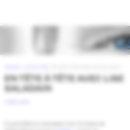
Panneau de gestion des cookies
ACCUEIL
»
ACTUALITÉS
»
EN TÊTE À TÊTE AVEC LISE SALADAIN
EN TÊTE À TÊTE AVEC LISE
SALADAIN
5 MAI 2016
En avril 2016, la commission Com’ & Culture de