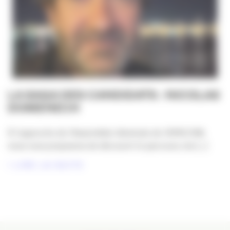
LA SAGA DES CANDIDATS : NICOLAS
DOMENECH
À l’approche de l’Assemblée Générale de l’APACOM,
nous vous proposons de découvrir le parcours, les [...]
LIRE LA SUITE