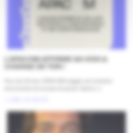
L’APACOM AFFIRME SA VOIX &
CHANGE DE TON !
Pour ses 30 ans, l’APACOM engage une évolution
structurante de sa prise de parole. Après [...]
LIRE LA SUITE