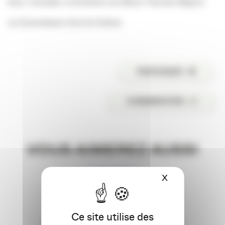
Avec l’aimable contribution de Marie-Pascale Mignot.
La Commission Com & Culture
PARTAGER
COMMENTER
VOUS AIMEREZ AUSSI
X
Masquer le ba
Ce site utilise des