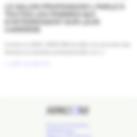
LE SALON PROFESSION’L PARLE À
TOUTES LES FEMMES QUI
S’INTERROGENT SUR LEUR
CARRIÈRE
Comme en 2025, l’APACOM est allée à la rencontre des
femmes en transition professionnelle, en [...]
LIRE LA SUITE
24 Cours de l'Intendance,
33000 Bordeaux
Téléphone : 09 77 93 40 32