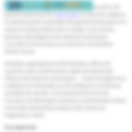
Les 29 et 30
juin prochains aura lieu
Garocamp
, la rencontre dédiée à
la transformation numérique des grands événements. En
amont du festival Garorock, le rendez-vous réunira,
porteurs, développeurs de solutions numériques
concrètes et structures en recherche d’innovation,
durant 2 jours.
Festivals, organisateurs d’événements, offices de
tourisme, parcs d’attractions, salles de spectacles,
offreurs de solutions numériques, … Tous échangeront et
collaboreront ensemble sur les tendances et solutions
actuelles du marché. Cet événement B to B sera
l’occasion de développer business et partenariats autour
d’une série d’animations axées cette année sur
l’expérience client.
Au programme