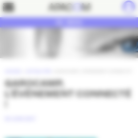
Panneau de gestion des cookies
Contact
MENU
ACCUEIL
»
ACTUALITÉS
»
GAROCAMP, L’ÉVÉNEMENT CONNECTÉ !
GAROCAMP,
L’ÉVÉNEMENT CONNECTÉ
!
20 JUIN 2017