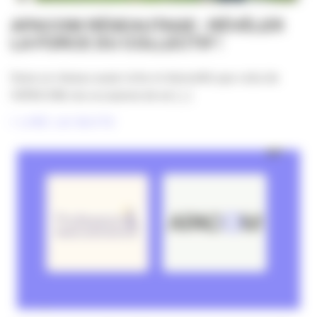
APACOM RÉSEAUTAGE : RÉVÉLER
LA FORCE DU COLLECTIF !
Dans un réseau aussi riche et diversifié que celui de
l’APACOM, les occasions de se [...]
LIRE LA SUITE