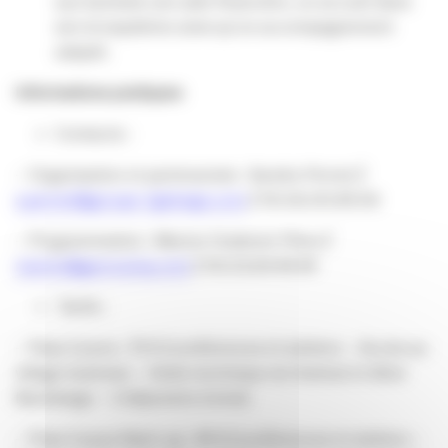
aux lauréats une aide financière, un accueil dans
son écosystème ainsi qu’un accompagnement
adapté.
Informations pratiques
Contacts :
– Organisation et partenariats : Sandra Pernet /
s.pernet@groupe-fgdesign.com
/ 05.56.00.89.56
– Programmation : Marion Oudenot-Piton /
marion@garocamp.com
/ 05.53.64.44.44
Tarifs :
– Pass 2 jours : 79 € (conférences et ateliers – Accès au
village business – Visite technique du festival et dîner
Backstage – 2 déjeuners inclus)
– Pass 2 jours Start-up : 49 € (conférences et ateliers –