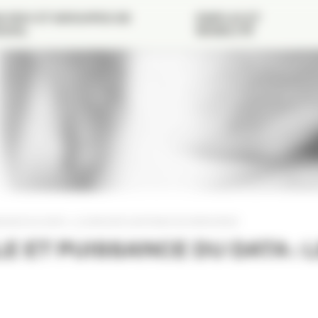
 RDV ET GROUPES DE
EMPLOI ET
VAIL
MOBILITÉ
SANCE DU DATA : LE GROUPE CARTEGIE SE RENFORCE
E ET PUISSANCE DU DATA :