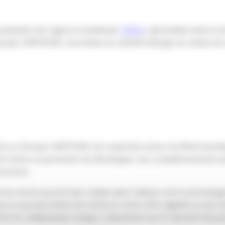
acquisition de l’agence bordelaise
Yellow
, spécialisée dans la 
 Groupe CARTEGIE concrétise sa volonté d’élargir sa chaine de
rte au Groupe CARTEGIE son expertise autour du Web brandin
tte fusion va permettre de développer une complémentarité aut
ructures.
 la clé du succès futur réside dans l’alliance de la technologi
ow va nous permettre de renforcer notre offre digitale au sein 
he de collaboration unique, notamment sur le marché très pr