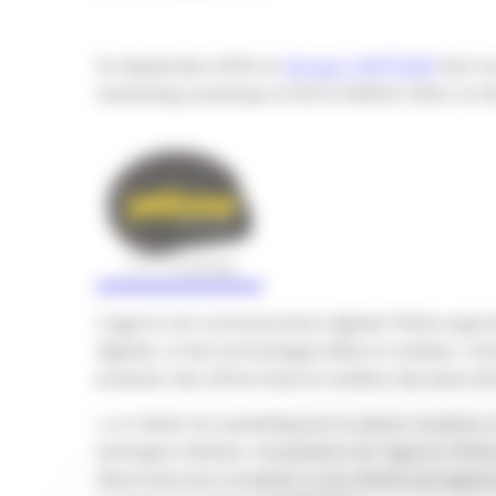
En Septembre 2014, le
Groupe CARTEGIE
fait l’
marketing numérique et de la relation client, le
L’agence de communication digitale Yellow appo
digitale, et des technologies Web et mobiles. Ce
proposer des offres tirant le meilleur des deux st
« Le métier du marketing est en pleine mutation et
synergies induites, l’acquisition de l’agence Yell
désormais pour proposer à nos clients une approc