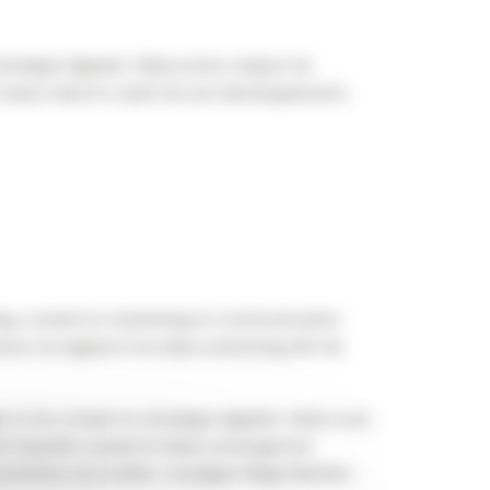
stratégie digitale. Déjà acteur majeur du
 valeur dans le cadre de son développement.
g, conseil en marketing et communication
our du digital et du data marketing afin de
e et du conseil en stratégie digitale. Grâce aux
de laquelle conseil et data convergeront
ometteur du mobile » souligne Régis Barbier,