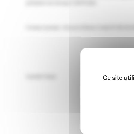
président du Groupe CARTEGIE.
Contact presse : Aricom (Olivier Cots) 01 46 05
Cyrielle Torpe
Ce site uti