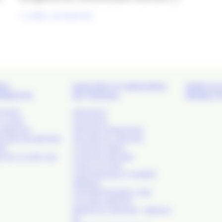
LIRE LA SUITE
DS
NOS RDV ET GROUPES
EMPLOI 
EMENTS
DE TRAVAIL
MOBILIT
 SHOW
APACOM 47
LA COM’
APACOM 64
S RÉSEAUX
APACOM CONNEXIONS
TOIRE DES MÉTIERS
ATELIERS DE L’APACOM
OM’
CLUB DES CRÉAS
S DE LA COM. SUD-
CLUB DES DIRCOMS
COM & CULTURE
COM PUBLIQUE ET INTÉRÊT
GÉNÉRAL
COM RESPONSABLE / RSE
COLLÈGE AGENCES
MATINS DE L’APACOM – MÉDIAS /
RP