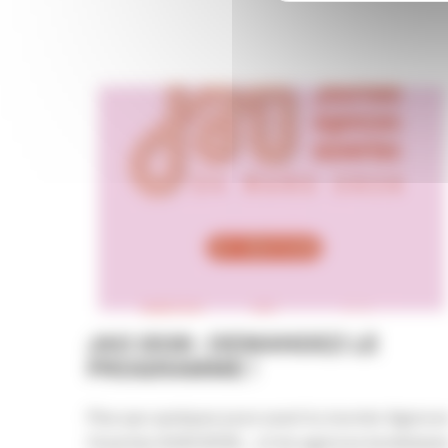
JAO 2026 : DEMANDEZ LE
PROGRAMME !
Plus que quelques jours avant la Journée Agence
Ouvertes #JAO2026… et les agences bordelaise