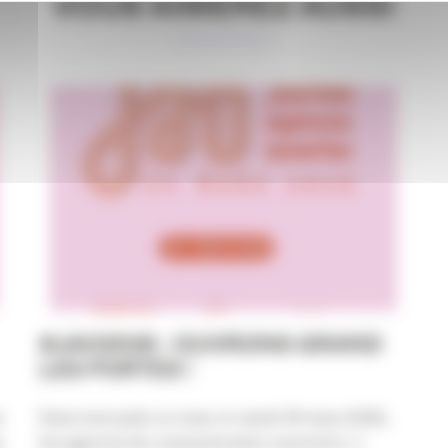
VOUS AIMEREZ AUSSI
#JAO2026 : OUVRONS GRAND
LES PORTES !
s
Dans tout juste un mois, le mardi 24 mars 2026,
s
les agences de communication ouvriront [...]