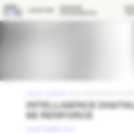
Panneau de gestion des cookies
GRANDS
NOS
L’APACOM
ÉVÉNEMENTS
TRA
ACCUEIL
»
AGENCES
»
INTELLIGENCE DIGITALE ET PUIS
INTELLIGENCE DIGITAL
SE RENFORCE
24 SEPTEMBRE 2014