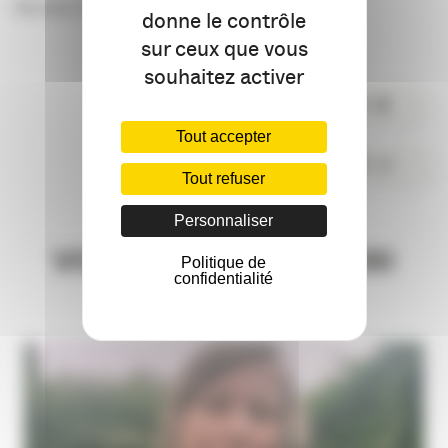
Nicolas Chabrier
donne le contrôle
sur ceux que vous
souhaitez activer
PARTAGER
Tout accepter
COMMENTER
Tout refuser
Personnaliser
VOUS AIMEREZ AUSSI
Politique de
confidentialité