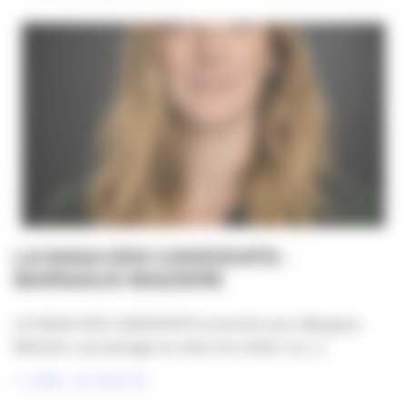
LA SAGA DES CANDIDATS :
MARGAUX MAZIERE
LA SAGA DES CANDIDATS s’enrichit avec Margaux
Maizière, qui partage sa vision du métier et [...]
LIRE LA SUITE