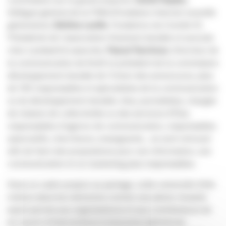
Délégué général de la FING (Fondation Internet nouvelle
génération),
Bettina Laville
, Fondatrice du Comité 21,
Présidente de l’association Vraiment durable et avocate
chez Landwell & associés,
Pascal Tanchoux
, Directeur de
la communication de Kraft et président de la commission
développement durable de l’Union des annonceurs, plus
de 130 responsables et spécialistes de la communication
ou du développement durable, élus, journalistes, chargés
de mission de collectivités ou des services d’État,
responsables d’agence de communication, responsables
associatifs, chercheurs, enseignants… se sont retrouvé
afin de faire des propositions pour une information, une
communication et un marketing plus responsables.
Dans un cadre propice au partage, cette université d’été
restera dans les mémoires comme une pleine réussite
ayant permis aux organisateurs et aux contributeurs de
se nourrir d’interventions éclairantes (plénières),