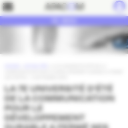
Panneau de gestion des cookies
Contact
MENU
ACCUEIL
»
ACTUALITÉS
»
LA 7E UNIVERSITÉ D’ÉTÉ DE LA
COMMUNICATION POUR LE DÉVELOPPEMENT DURABLE A FERMÉ
SES PORTES – 11 SEPTEMBRE 2009
LA 7E UNIVERSITÉ D’ÉTÉ
DE LA COMMUNICATION
POUR LE
DÉVELOPPEMENT
DURABLE A FERMÉ SES