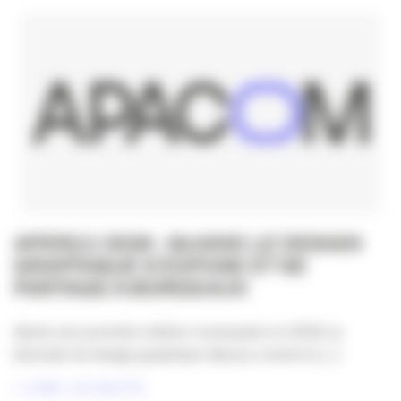
APERÇU 2026 : QUAND LE DESIGN
GRAPHIQUE S’EXPOSE ET SE
PARTAGE À BORDEAUX
Après une première édition remarquée en 2024, la
biennale de design graphique Aperçu revient à [...]
LIRE LA SUITE