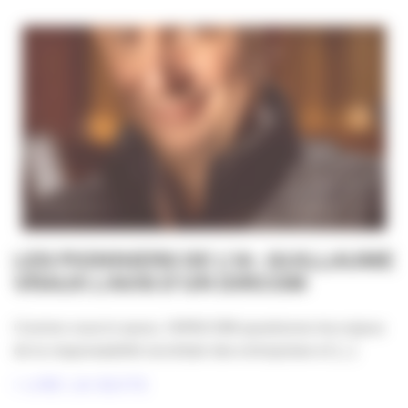
LES PIONNIERS DE L’IA : GUILLAUME
VRAUX L’AVIS D’UN DIRCOM
Comme vous le savez, l’APACOM questionne les enjeux
de la responsabilité sociétale des entreprises et [...]
LIRE LA SUITE