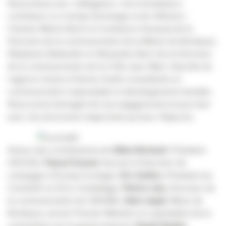
Nous étions une « délégation » de 6 bordelais à
contribuer à ce temps d’échange et de réflexion :
Charles-Mairie Boret et Constance Deveaud de la
Direction de la communication de la Mairie de Bordeaux,
Stéphanie Baltardive et Alexandra Siarri de la Direction
de la communication de la CUB, Jean-Marc Gancille de
l’agence Inoxia et Karine Oudot consultante en
communication responsable et développement durable.
Nous avons témoigné de nos engagements locaux tant
avec nos structures respectives qu’avec l’Apacom.
Autour des contributions de
Gilles Berhault
, Président
d’ACIDD,
Pascal Durand
, Avocat et Directeur de
campagne d’Europe Ecologie,
Eric Guillon
, Président du
Comité21 et d’Eco-Emballage,
Patrice Joly
, Directeur de
la communication de l’ADEME,
Alain Juppé
, Maire de
Bordeaux, ancien Premier Ministre et coprésident de la
commission sur le grand emprunt,
Daniel Kaplan
,