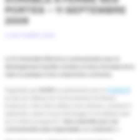
PORTES – 11 SEPTEMBRE
2009
21 SEPTEMBRE 2009
La 7e Université d’été de la communication pour le
développement durable s’achève et lance les bases de la
mise en pratique d’une construction commune.
Organisée par
ACIDD
en partenariat avec le
Comité 21
au sein du château de l’environnement de Buoux,
(Luberon), cette 7ème édition s’est clôturée, vendredi 11
septembre, après 2 jours d’échanges et de débats axés
sur le thème prospectif «
faire ensemble pour une
communication plus responsable, co-construire !
»