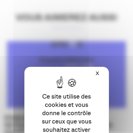
VOUS AIMEREZ AUSSI
X
Masquer le ba
Ce site utilise des
cookies et vous
donne le contrôle
ENQUÊTE ADHÉRENTS : VOS
sur ceux que vous
RETOURS, NOS ENGAGEMENTS
souhaitez activer
POUR L’AVENIR DE L’APACOM