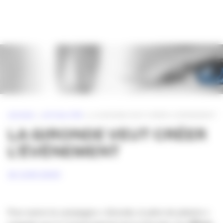
Panneau de gestion des cookies
ACCUEIL
»
ACTUALITÉS
»
LA GIRONDE VEUT CRÉER L’ÉVÉNEMENT
LA GIRONDE VEUT CRÉER
L’ÉVÉNEMENT
30 JUIN 2009
Pour suivre la campagne « Gironde, le plein de plaisirs »