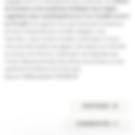
engagée par le Conseil général de la Gironde, les
offices
du tourisme et les syndicats d’initiative de la région
organisent deux manifestations du 11 au 13 juillet et du 8
au 10 août.
Des agents d’accueil itinérants investiront
les lieux fréquentés par le public (plages, rues,
marchés…) pour inciter le public à participer à un jeu
concours permettant de gagner des séjours en Gironde
et trouver son Point G. L’opération est organisée par
l’Union départementale des offices de tourisme et des
syndicats d’initiative de la Gironde.
Source CBNewsletter 30/06/09
PARTAGER
COMMENTER