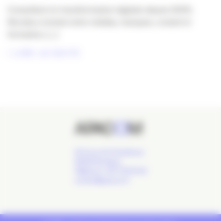
Consultant en transformation digitale depuis 2009,
Nicolas a évolué entre médias, marques, conseil et
formation, [...]
LIRE LA SUITE
24 Cours de l'Intendance,
33000 Bordeaux
Téléphone : 09 77 93 40 32
contact@apacom.fr