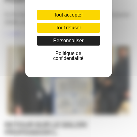
En fin d’année 2025 (du 24 novembre 2025 au 12 janvier
Tout accepter
2026), vous avez été [...]
Tout refuser
LIRE LA SUITE
Personnaliser
Politique de
confidentialité
RETOUR SUR LE SALON
PROFESSION’L