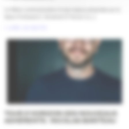
La filière communication et ses enjeux présentés sur le
Salon Profession’L Vendredi 27 février à [...]
LIRE LA SUITE
TOUR D’HORIZON DES NOUVEAUX
ADHÉRENTS : NICOLAS BARITEAU