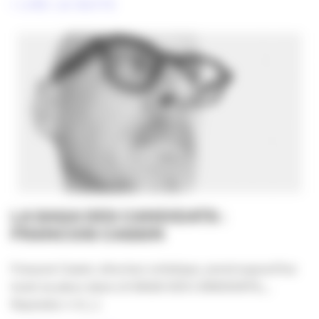
LIRE LA SUITE
LA SAGA DES CANDIDATS :
FRANCOIS CASSIN
François Cassin, directeur artistique, prend aujourd’hui
toute sa place dans LA SAGA DES CANDIDATS,…
Rejoindra-t-il [...]