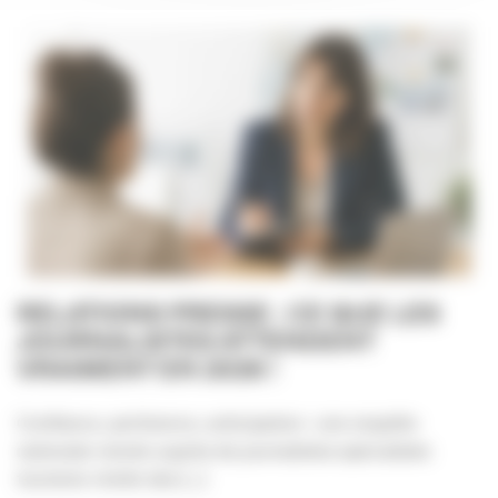
RELATIONS PRESSE : CE QUE LES
JOURNALISTES ATTENDENT
VRAIMENT EN 2026 !
Confiance, pertinence, anticipation : une enquête
nationale menée auprès de journalistes spécialisés
tourisme révèle des [...]