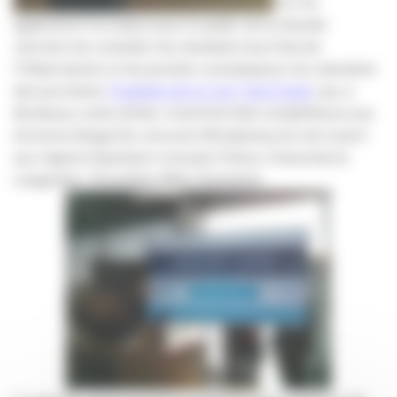
Ce fut
également l’occasion pour le public de la Grande
Jonction de consulter les résultats tous frais de
l’Observatoire et de prendre connaissance du calendrier
des prochains
Trophées de la Com’ Sud Ouest
, qui, à
Bordeaux cette année, couvriront des compétiteurs aux
horizons élargis (le concours #tropheescom est ouvert
aux régions Aquitaine Limousin Poitou-Charentes &
Languedoc-Roussillon Midi-Pyrénées).