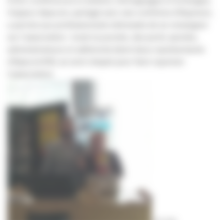
Entre conférences et ateliers, témoignages et échanges,
l’espace Apacom, partagé avec ses confrères d’Aquinum,
a permis aux professionnels intéressés de se renseigner
sur l’association : toute la journée, des porte-paroles,
administrateurs et adhérents (dont deux représentants
d’Apacom16!), se sont relayés pour faire rayonner
l’association.