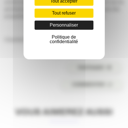
Tout accepter
acteurs du numérique, mais aussi des contacts en vue de
partenariats pour les #tropheescom 2016 ainsi que des
Tout refuser
propositions de collaboration inter-associatives.
Personnaliser
Politique de
Charlotte Nithart
confidentialité
PARTAGER
COMMENTER
VOUS AIMEREZ AUSSI