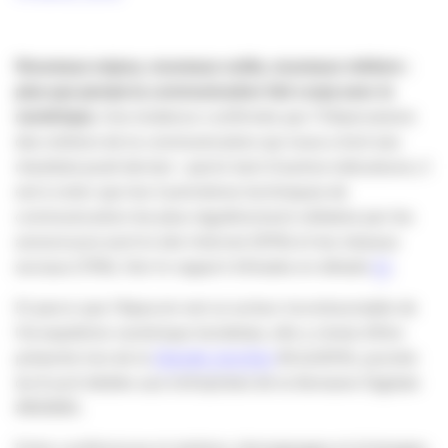
Nouveaux enjeux, nouveaux outils, nouveaux métiers :
plus que jamais la communication fait corps avec le
numérique.
Une évidence confirmée par l’Observatoire
des métiers de la communication qui nous a livré ses
résultats jeudi dernier : parmi tant d’autres indicateurs, il
est à noter que les 2 premières techniques de
communication les plus régulièrement utilisées par les
annonceurs sont le site Internet (91%) et les réseaux
sociaux (73%). Voir le rapport d’études en détails
ici
.
Et parce que l’Apacom est un acteur incontournable de
l’écosystème numérique bordelais, elle a choisi d’être
présente lors de la
Grande Jonction
#LGJ2016, journée
du 8 avril dédiée aux entreprises de la Semaine Digitale
#SDBX5.