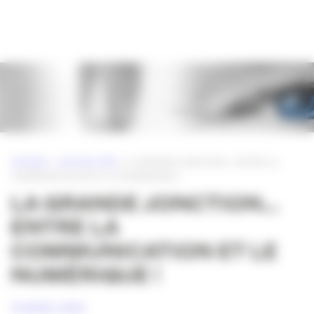
Panneau de gestion des cookies
ACCUEIL
»
ACTUALITÉS
»
LA GRANDE JONCTION… ENTRE LA
COMMUNICATION ET LE NUMÉRIQUE !
LA GRANDE JONCTION…
ENTRE LA
COMMUNICATION ET LE
NUMÉRIQUE !
14 AVRIL 2016