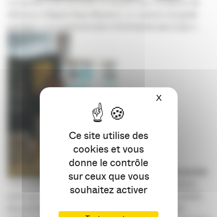
La journée s’est terminée en beauté avec la séance de
dédicace d’Agnès Buys Mauleon, co-auteure du guide
pratique « La communication d’entreprise pas à pas ».
X
Masquer le ba
Ce site utilise des
cookies et vous
donne le contrôle
A retenir de cette journée
sur ceux que vous
:
une présence inédite de l’Apacom sur un événement
souhaitez activer
autre que ceux que l’association organise, une visibilité
des professionnels de la communication parmi les