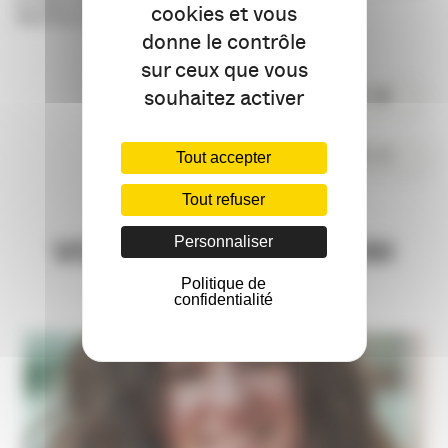
cookies et vous
Maxime Lavandier
donne le contrôle
sur ceux que vous
souhaitez activer
PARTAGER
COMMENTER
Tout accepter
Tout refuser
VOUS AIMEREZ AUSSI
Personnaliser
Politique de
confidentialité