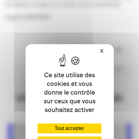
recompose un logo ou un visuel-clé de l’événement.
L’agence MOONDA
PARTAGER
X
Masquer le ba
COMMENTER
Ce site utilise des
cookies et vous
donne le contrôle
VOUS AIMEREZ AUSSI
sur ceux que vous
souhaitez activer
Tout accepter