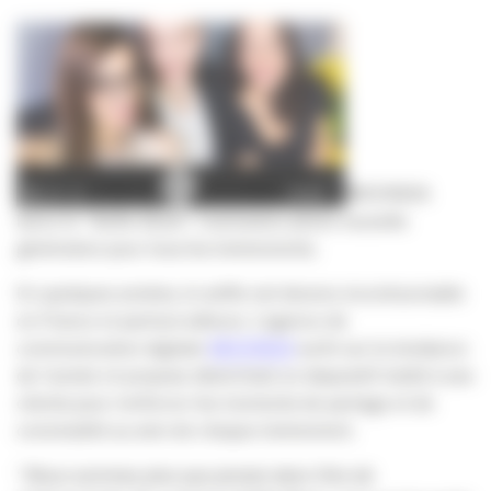
MOONDA
lance le “Selfie Book”, l’animation photo nouvelle
génération pour tous les événements.
En quelques années, le selfie est devenu incontournable
en France et partout ailleurs. L’agence de
communication digitale
MOONDA
surfe sur la tendance
de l’année et propose désormais un dispositif inédit à ses
clients pour renforcer les moments de partage et de
convivialité au sein de chaque événement.
“
Nous sommes plus que jamais dans l’ère de