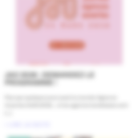
JAO 2026 : DEMANDEZ LE
PROGRAMME !
Plus que quelques jours avant la Journée Agences
Ouvertes #JAO2026… et les agences bordelaises sont
[...]
LIRE LA SUITE