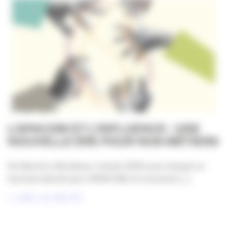
L’APACOM ET L’INFLUENCE : UNE
NOUVELLE ÈRE POUR NOS MÉTIERS
De Biarritz à Bordeaux, l’année 2025 aura marqué un
tournant décisif pour l’APACOM. En s’ouvrant [...]
LIRE LA SUITE