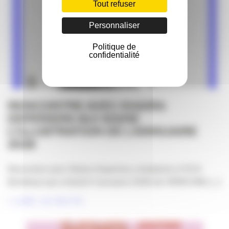
Tout refuser
Personnaliser
Politique de
confidentialité
RENCONTRE AVEC KHAIRA
DEPERIERS QUI SIGNE
L’ILLUSTRATION DE L’ANNUAIRE
2026
Rencontre avec Khaira Deperiers, étudiante à l'ECV
Bordeaux qui a illustré l'annuaire 2026 de l'APACOM, [...]
LIRE LA SUITE