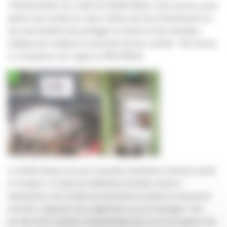
l’interactivité. En créant le Selfie Book, nous avons voulu
placer les invités au cœur même de tout événement en
leur permettant de partager en direct et de manière
ludique les meilleurs moments de leur soirée.
” Rik Dams,
co-fondateur de l’agence MOONDA.
Le Selfie Book est une nouvelle animation intuitive prête
à l’emploi : à l’aide de tablettes tactiles mises à
disposition, les invités se prennent en photo et peuvent
ensuite y apposer leur signature ou un message. Ces
photos sont ensuite retransmises sur un écran géant qui