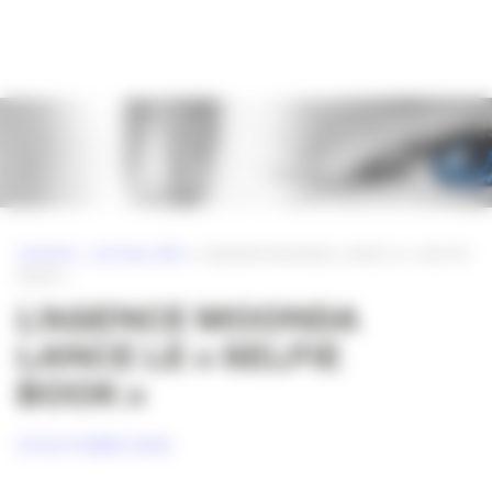
Panneau de gestion des cookies
ACCUEIL
»
ACTUALITÉS
»
L’AGENCE MOONDA LANCE LE « SELFIE
BOOK »
L’AGENCE MOONDA
LANCE LE « SELFIE
BOOK »
12 OCTOBRE 2016