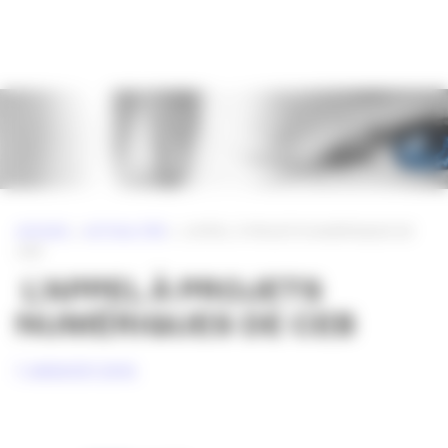
Panneau de gestion des cookies
ACCUEIL
»
ACTUALITÉS
»
L’APPEL À PROJETS NUMÉRIQUES DE
CEB
L’APPEL À PROJETS
NUMÉRIQUES DE CEB
7 JANVIER 2016