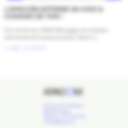
L’APACOM AFFIRME SA VOIX &
CHANGE DE TON !
Pour ses 30 ans, l’APACOM engage une évolution
structurante de sa prise de parole. Après [...]
LIRE LA SUITE
24 Cours de l'Intendance,
33000 Bordeaux
Téléphone : 09 77 93 40 32
contact@apacom.fr