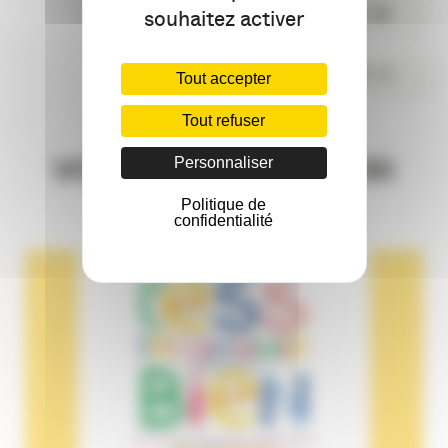
PARTAGER
souhaitez activer
COMMENTER
Tout accepter
Tout refuser
VOUS AIMEREZ AUSSI
Personnaliser
Politique de
confidentialité