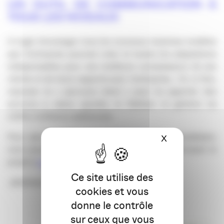
UN OUTIL DE COMMUNICATION À
TOUS LES NIVEAUX
Il s’agit d’envisager tous les nouveaux business modèles
que l’entreprise pourrait créer et toutes les adaptations
indispensables pour une meilleure connaissance de ses
clients et de leurs rapports avec l’entreprise… Et, in fine,
repenser le « parcours client » pour lui apporter des
services à valeur ajoutée, le fidéliser et générer du
chiffre d’affaires additionnel.
Pour plus d’informations
c’est par ici
. Pour candidater,
X
Masquer le ba
vous pouvez envoyer directement un mail décrivant le
projet à
s.parent@bordeaux-expo.com
.
Ce site utilise des
Jérômine Pénet
cookies et vous
donne le contrôle
sur ceux que vous