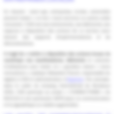
En résumé : start-ups, entreprises, écoles, universités
peuvent tester « en live » leurs services ou autres outils
innovants ! CEB met ses événements, ses bâtiments, ses
espaces à disposition des acteurs de ce secteur pour
devenir des supports d’expérimentations et de
démonstrations.
Il s’agit de « mettre à disposition des acteurs locaux du
numérique nos manifestations, bâtiments
et cohortes
d’utilisateurs pour tester en « grandeur nature » leurs
innovations », explique Sébastien Parent, responsable du
digital à CEB et administrateur d’
Aquinum
. Par exemple,
dans le cadre du Jumping International de Bordeaux
2016, CEB participe au projet « CONNECTRAM » de
KEOLIS et son partenaire AXYS (pour la communication
et la signalétique en réalité augmentée).