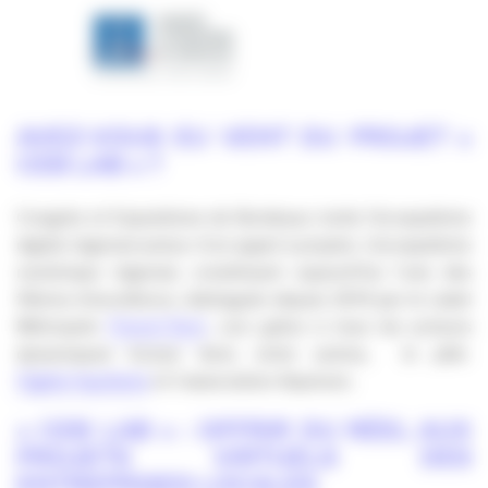
AVEZ-VOUS EU VENT DU PROJET «
CEB LAB » ?
Congrès et Expositions de Bordeaux invite l’écosystème
digital régional autour d’un appel à projets. L’écosystème
numérique régional, constituant aujourd’hui l’une des
filières d’excellence, distinguée depuis 2014 par le Label
Métropole
French Tech
, ceci grâce à tous les acteurs
dynamiques locaux dont, entre autres, le pôle
Digital Aquitaine
et l’association Aquinum.
« CEB LAB » : OFFRIR DU RÉEL AUX
PROJETS VIRTUELS DES
ENTREPRISES LOCALES