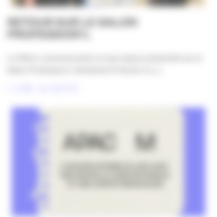
RETOUR SUR LE SALON
PROFESSION’L
La filière communication et ses enjeux présentés sur le
Salon Profession’L Vendredi 27 février à [...]
LIRE LA SUITE