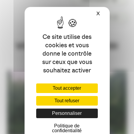
X
Masquer le ba
COMMENTER
Ce site utilise des
VOUS AIMEREZ AUSSI
cookies et vous
donne le contrôle
sur ceux que vous
souhaitez activer
Tout accepter
Tout refuser
Personnaliser
Politique de
confidentialité