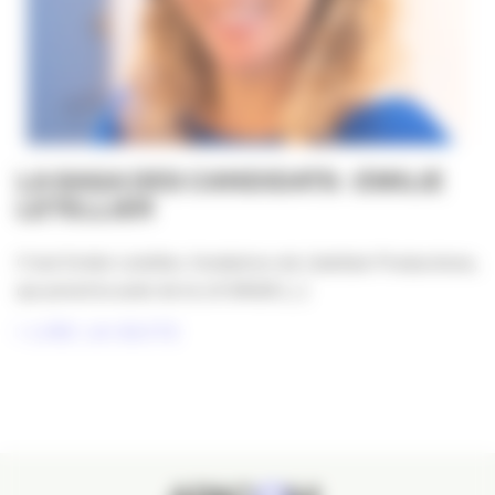
LA SAGA DES CANDIDATS : EMILIE
LETELLIER
C’est Emilie Letellier, fondatrice de Libellule Productions,
qui prend la suite de la LA SAGA [...]
LIRE LA SUITE