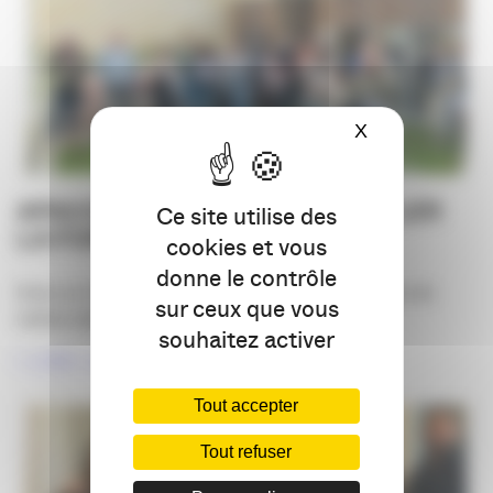
X
Masquer le ba
APACOM RÉSEAUTAGE : RÉVÉLER
Ce site utilise des
LA FORCE DU COLLECTIF !
cookies et vous
donne le contrôle
Dans un réseau aussi riche et diversifié que celui de
sur ceux que vous
l’APACOM, les occasions de se [...]
souhaitez activer
LIRE LA SUITE
Tout accepter
Tout refuser