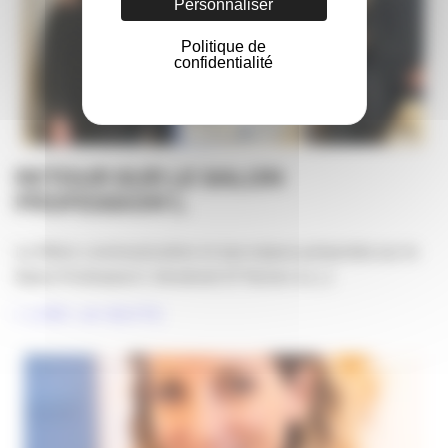
Personnaliser
Politique de
confidentialité
RETOUR SUR LE SALON
PROFESSION’L
La filière communication et ses enjeux présentés sur le
Salon Profession’L Vendredi 27 février à [...]
LIRE LA SUITE