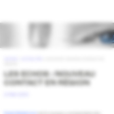
Panneau de gestion des cookies
ACCUEIL
»
ACTUALITÉS
»
LES ECHOS : NOUVEAU CONTACT EN
RÉGION
LES ECHOS : NOUVEAU
CONTACT EN RÉGION
27 MAI 2009
Frank Niedercorn
est le nouveau correspondant des