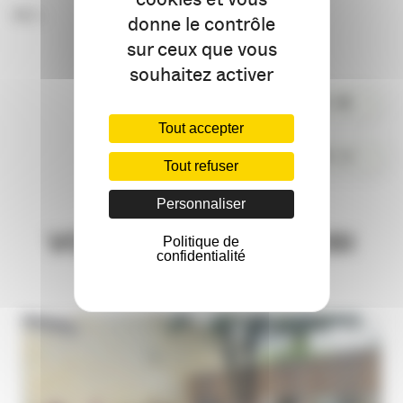
M.C.
donne le contrôle
sur ceux que vous
souhaitez activer
PARTAGER
Tout accepter
COMMENTER
Tout refuser
Personnaliser
VOUS AIMEREZ AUSSI
Politique de
confidentialité