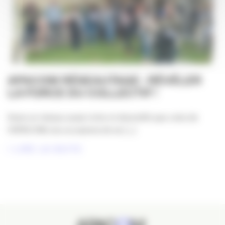
APACOM RÉSEAUTAGE : RÉVÉLER
LA FORCE DU COLLECTIF !
Dans un réseau aussi riche et diversifié que celui de
l’APACOM, les occasions de se [...]
LIRE LA SUITE