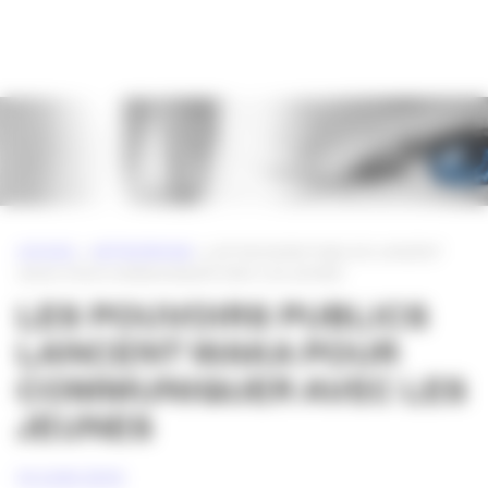
Panneau de gestion des cookies
ACCUEIL
»
NETWORKING
»
LES POUVOIRS PUBLICS LANCENT
WAKA POUR COMMUNIQUER AVEC LES JEUNES
LES POUVOIRS PUBLICS
LANCENT WAKA POUR
COMMUNIQUER AVEC LES
JEUNES
14 JUIN 2010