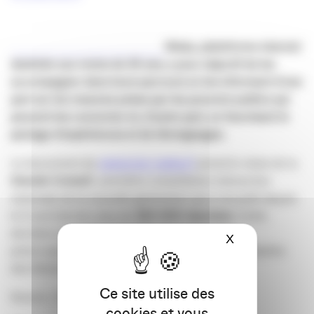
Waka, plateforme internet
destinée aux moins de 25 ans, a pour objectif de les
accompagner dans leurs parcours en les informant d’une
part sur les mesures prises par les pouvoirs publics qui
peuvent les concerner et, d’autre part, en favorisant le
partage d’expériences et de témoignages.
Le lancement de
www.mon-waka.fr
prend le relais de la
Grande Consult’
, première consultation interactive
nationale de la nouvelle génération qui a recueilli depuis
le 6 avril dernier plus de
250 000 réponses
. Cette
dernière a permis d’identifier les principales
X
Masquer le ba
préoccupations des jeunes internautes et de débattre
des thématiques publiques qui les touchent.
Ce site utilise des
Source : CB News
cookies et vous