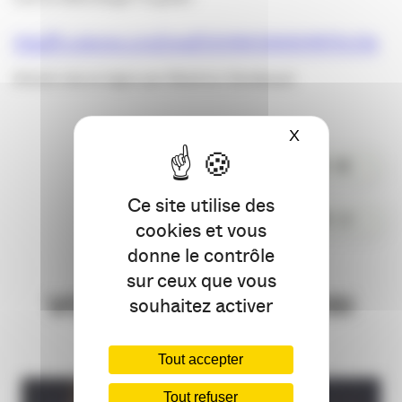
http://fr.calameo.com/read/0004661266654f879c03a
Article mis en ligne par Béatrice Vendeaud
X
Masquer le ba
PARTAGER
Ce site utilise des
COMMENTER
cookies et vous
donne le contrôle
sur ceux que vous
VOUS AIMEREZ AUSSI
souhaitez activer
Tout accepter
Tout refuser