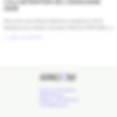
L’ILLUSTRATION DE L’ANNUAIRE
2026
Rencontre avec Khaira Deperiers, étudiante à l'ECV
Bordeaux qui a illustré l'annuaire 2026 de l'APACOM, [...]
LIRE LA SUITE
24 Cours de l'Intendance,
33000 Bordeaux
Téléphone : 09 77 93 40 32
contact@apacom.fr