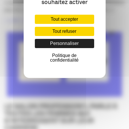
souhaitez activer
L’intelligence artificielle n’est plus une tendance lointaine
pour les communicants : elle s’est installée dans [...]
Tout accepter
LIRE LA SUITE
Tout refuser
Personnaliser
Politique de
confidentialité
LE SALON PROFESSION’L PARLE À
TOUTES LES FEMMES QUI
S’INTERROGENT SUR LEUR
CARRIÈRE