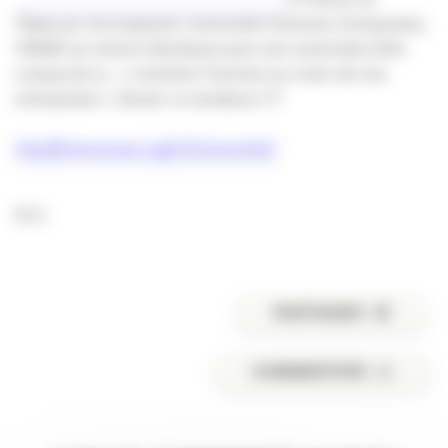
l’Apacom récompense l’université Hommes-Entreprises,
l’ANAÉ se réunit à Bordeaux pour son université d’été
consacrée à… « remettre l’homme au coeur de nos
entreprises ». Serait-ce tendance ??
http://www.anae.org/v1/universite/
K.O.
PARTAGER
COMMENTER