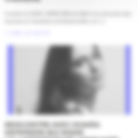
Comme en 2025, l’APACOM est allée à la rencontre des
femmes en transition professionnelle, en [...]
LIRE LA SUITE
RENCONTRE AVEC KHAIRA
DEPERIERS QUI SIGNE