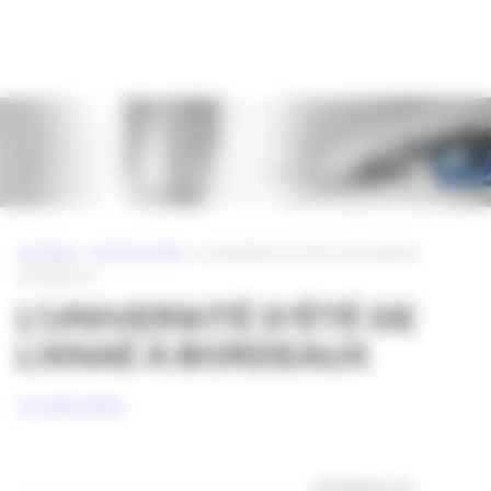
Panneau de gestion des cookies
ACCUEIL
»
ACTUALITÉS
»
L’UNIVERSITÉ D’ÉTÉ DE L’ANAÉ À
BORDEAUX
L’UNIVERSITÉ D’ÉTÉ DE
L’ANAÉ À BORDEAUX
17 JUIN 2010
A l’heure où