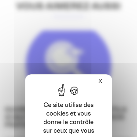
VOUS AIMEREZ AUSSI
X
Masquer le ba
Ce site utilise des
OUVRONS L’ŒIL… SUR LES OUTILS
cookies et vous
IA QUI TRANSFORMENT DÉJÀ NOS
donne le contrôle
PRATIQUES
sur ceux que vous