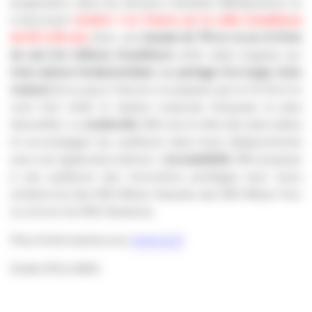
progression dans les derniers résultats Médiamétrie en
s’inscrivant
numéro 1 en France sur la cible d’auditeurs
de 25 à 49 ans.
Avec une
hausse de 7% en un an et forte
de ses 5,6 millions d’auditeurs
cette radio s’appuie sur
trois valeurs fondamentales
.
Le partage d’un large choix
musical
de la pop à l’electro en passant par le R’n’B et le
rock font d’elle la station musicale française la plus
diversifiée. La
modernité
, NRJ est en tête des web radios
et accompagne les auditeurs dans leurs déplacements
avec son application Iphone. L’
accessibilité
, NRJ propose
à ses auditeurs des rencontres privilèges avec leurs
artistes lors des NRJ Music Awards, des NRJ Music Tour
ou encore les NRJ Sessions.
Plus d’informations sur
www.nrj.fr
Elodie ROLLAND.