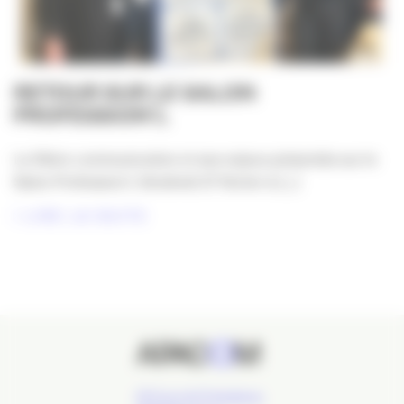
RETOUR SUR LE SALON
PROFESSION’L
La filière communication et ses enjeux présentés sur le
Salon Profession’L Vendredi 27 février à [...]
LIRE LA SUITE
24 Cours de l'Intendance,