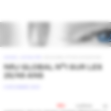
Panneau de gestion des cookies
ACCUEIL
»
ACTUALITÉS
»
NRJ GLOBAL N°1 SUR LES 25/49 ANS
NRJ GLOBAL N°1 SUR LES
25/49 ANS
3 DÉCEMBRE 2010
NRJ
confirme sa