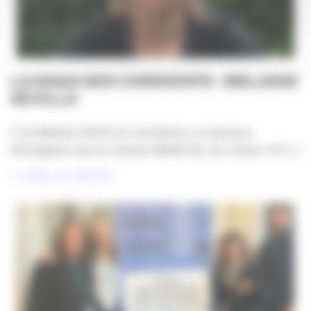
LA SAGA DES CANDIDATS : MELANIE
SEVILLA
C’est Mélanie SEVILLA, facilitatrice et planneur
Stratégique sous la marque Middle Bo, qui clôture LA [...]
LIRE LA SUITE