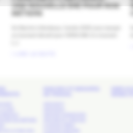
UNE NOUVELLE ÈRE POUR NOS
MÉTIERS
De Biarritz à Bordeaux, l’année 2025 aura marqué
D
un tournant décisif pour l’APACOM. En s’ouvrant
d
[...]
LIRE LA SUITE
DS
NOS RDV ET GROUPES
EMPLOI 
EMENTS
DE TRAVAIL
MOBILIT
 SHOW
APACOM 47
LA COM’
APACOM 64
S RÉSEAUX
APACOM CONNEXIONS
TOIRE DES MÉTIERS
ATELIERS DE L’APACOM
OM’
CLUB DES CRÉAS
S DE LA COM. SUD-
CLUB DES DIRCOMS