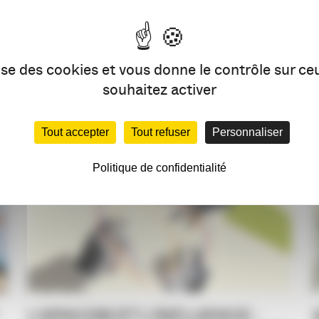
PARTAG
lise des cookies et vous donne le contrôle sur c
VOUS AIMEREZ AUSSI
souhaitez activer
Tout accepter
Tout refuser
Personnaliser
Politique de confidentialité
L’APACOM ET L’INFLUENCE :