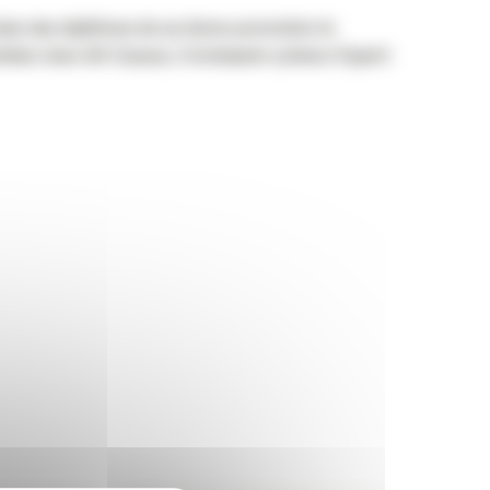
emise des diplômes de sa 2eme promotion le
stian Jean dit Cazaux, Comissaire-priseur Expert