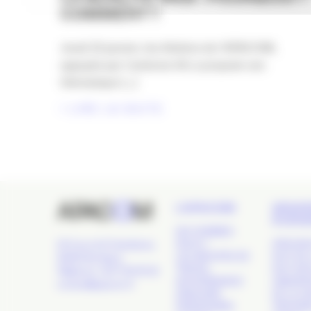
COMMENT ?
Jeudi 22 janvier, les Ateliers de l’APACOM,
appuyés par l’antenne 64, à proposé une
thématique [...]
LIRE LA SUITE
L’APACOM
GRAN
ÉVÉN
QUI SOMMES-
NOUS ?
APACOM
24 Cours de l'Intendance,
LES GROUPES DE
NUIT DE 
33000 Bordeaux
TRAVAIL
NUIT DE
Téléphone : 09 77 93 40 32
GOUVERNANCE
OBSERVA
contact@apacom.fr
ANNUAIRE
DE LA C
PARTENAIRES
TROPHÉE