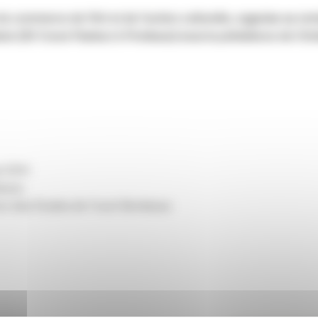
du commerce de l’Art et de l’action culturelle, organise sa r
ne (20 Cours Pasteur à Pordeaux) sous la présidence de Chri
pe EDH
deaux
ce des Etudes de l’icart Bordeaux