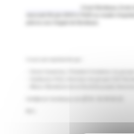
L’Icart Bordeaux, Ecole 
mercredi 30 juin 2010 à 11h30 au musée d’aquitai
près la cour d’appel de Bordeaux.
L’icart est représenté par :
– Denis Huissman, Président fondateur du grou
– Guillaume Petit, Directeur du groupe EDH Bor
– Marie-Bénédicte de la Rochefoucauld, Directri
info@icart-bordeaux.com // 05 56 44 56 22
M.C.