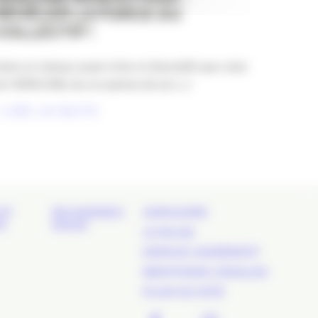
RÉVÉLER LA FORCE DU
COLLECTIF !
ans un réseau aussi riche et diversifié que celui
e l’APACOM, les occasions de se [...]
LIRE LA SUITE
ET
REJOIGNEZ-
ANNUAIRE
É
NOUS
LE BLOG
ESPACE ADHÉRENT
MENTIONS LÉGALES
PLAN DU SITE