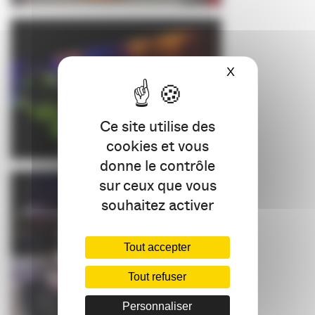
X
Masquer le ba
Ce site utilise des
cookies et vous
donne le contrôle
sur ceux que vous
souhaitez activer
Tout accepter
Tout refuser
Personnaliser