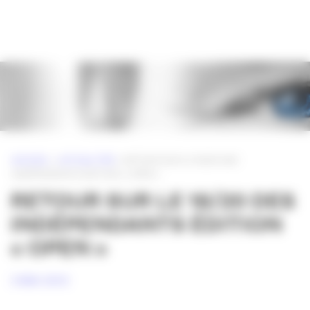
Panneau de gestion des cookies
ACCUEIL
»
ACTUALITÉS
»
RETOUR SUR LE 18/20 DES
INDÉPENDANTS ÉDITION « OPEN »
RETOUR SUR LE 18/20 DES
INDÉPENDANTS ÉDITION
« OPEN »
3 MAI 2012