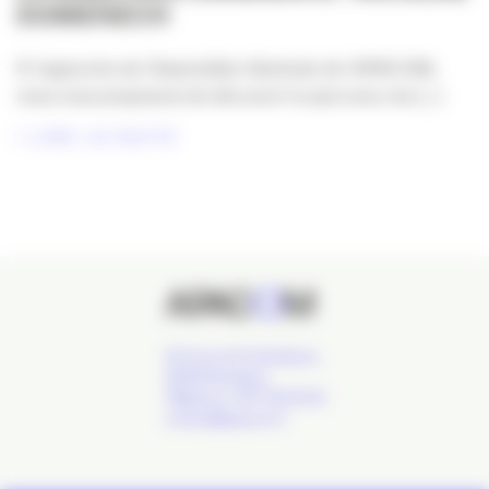
DOMENECH
À l’approche de l’Assemblée Générale de l’APACOM,
nous vous proposons de découvrir le parcours, les [...]
LIRE LA SUITE
24 Cours de l'Intendance,
33000 Bordeaux
Téléphone : 09 77 93 40 32
contact@apacom.fr