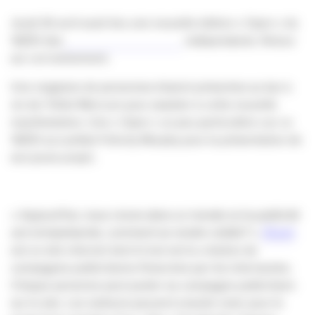
Jeudi 26 avril avait lieu une nouvelle édition « Open » du
18/20 des
indépendants. Retour
sur cet événement.
Une vingtaine de personnes étaient présentes au bar à
vin de l’hôtel Mercure pour assister à cette nouvelle
manifestation. Une « Open » un peu particulière car ce
18/20 accueillait Felicity Murphy pour la présentation de
son jeune projet.
« Aujourd’hui, nous vivons dans un monde où la publicité
est omniprésente, comment se rendre visible? ».
Zioum
est un site internet dont le but est la création de
campagnes publicitaires financées par les internautes.
Chaque personne peut poster sa campagne publicitaire
sur le site. Les visiteurs peuvent ensuite voter pour le