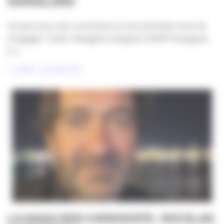
NANGLARD
Un parcours, des convictions et une profonde envie de
s’engager. Cédric Nanglard, dirigeant d’ADP Enseignes,
[...]
LIRE LA SUITE
LA SAGA DES CANDIDATS : NICOLAS