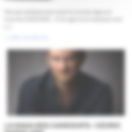
Plus que quelques jours avant la Journée Agences
Ouvertes #JAO2026… et les agences bordelaises sont
[...]
LIRE LA SUITE
LA SAGA DES CANDIDATS : CEDRIC