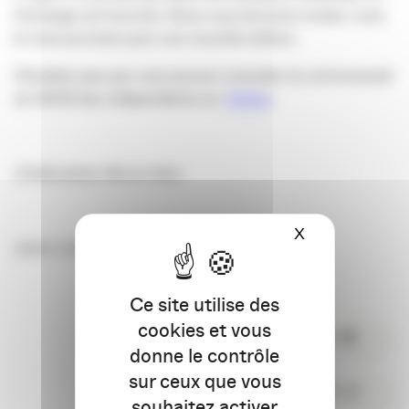
l’échange est favorisé. Nous vous donnons rendez-vous
le mois prochain pour une nouvelle édition.
N’oubliez pas que vous pouvez consulter la communauté
du 18/20 des indépendants sur
Viadeo
.
Crédit photo: Bruno Ilave
X
Masquer le ba
Julien Callaou
Ce site utilise des
cookies et vous
PARTAGER
donne le contrôle
sur ceux que vous
COMMENTER
souhaitez activer