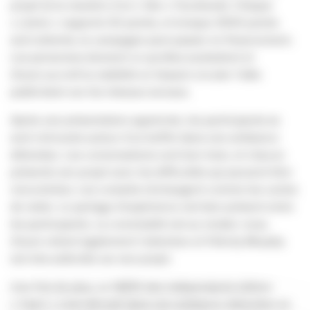
projet (à la manière d’un « like » Facebook). Chaque
« j’aime » rapporte 50 points, et lorsque 2000 points
sont atteints, la campagne peut passer en financement.
Les personnes donnent ce qu’elles souhaitent et
Zioum accroît la visibilité en faisant circuler l’idée
publicitaire sur les réseaux sociaux.
Après une présentation appréciée, les participants se
sont retrouvés autour d’un buffet dans une ambiance
détendue. Les conversations vont bon train, et chacun
présente son projet avec les difficultés qui peuvent être
rencontrées. Les conseils s’échangent comme les cartes
de visite. Le partage d’expérience est bien présent entre
les participants. La convivialité est au rendez-vous.
Zioum retient également l’attention et Félicity Murphy
est très sollicitée sur son projet.
Une fois de plus, ce 18/20 des indépendants édition
« Open » s’est déroulé dans une ambiance détendue où