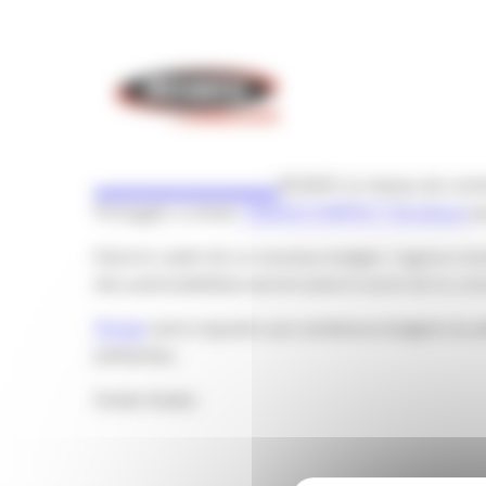
ROADY, le réseau de cent
Portugal) a choisi
TBWA\COMPACT Bordeaux
po
Dans le cadre de ce nouveau budget, l’agence bor
des automobilistes seront ainsi le socle de la co
Roady
vient s’ajouter aux nombreux budgets du pô
présentes.
Elodie Sodes