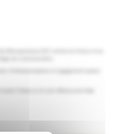
es Mousquetaires (157 centres en France et au
atégie de communication.
prise. Professionnalisme et engagement auprès
nseil, Pulsat ou Un Jour Ailleurs sont déjà