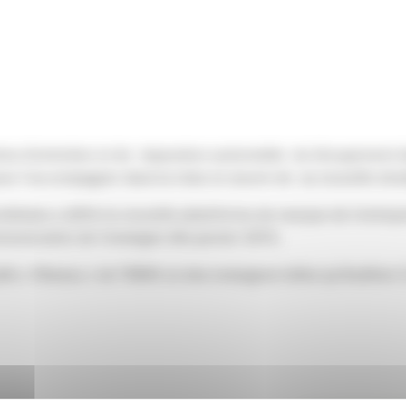
res d’entretien et de réparation automobile du Groupement d
ur l’accompagner dans la mise en œuvre de sa nouvelle str
delaise a défini la nouvelle plateforme de marque de l’entre
mmunication de l’enseigne dès janvier 2013.
le « Réseau » de TBWA où des enseignes telles qu’Audition Co