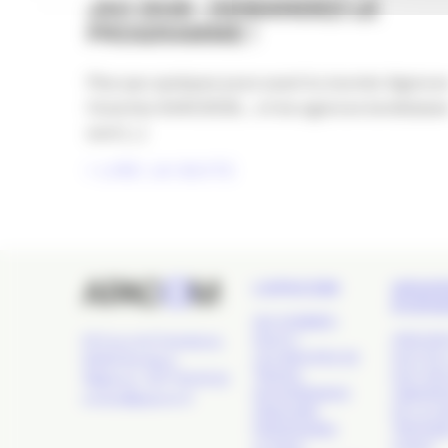
JAO 2026 : DEMANDEZ LE
PROGRAMME !
Plus que quelques jours avant la Journée Agence
Ouvertes #JAO2026… et les agences bordelaise
sont [...]
LIRE LA SUITE
L’APACOM
GRAN
ÉVÉN
QUI SOMMES-
NOUS ?
APACOM
24 Cours de l'Intendance,
LES GROUPES DE
NUIT DE 
33000 Bordeaux
TRAVAIL
NUIT DE
Téléphone : 09 77 93 40 32
GOUVERNANCE
OBSERVA
contact@apacom.fr
ANNUAIRE
DE LA C
PARTENAIRES
TROPHÉE