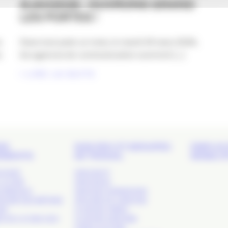
#JAO2026 : OUVRONS GRAND
LES PORTES !
s
Dans tout juste un mois, le mardi 24 mars 2026,
s
les agences de communication ouvriront [...]
LIRE LA SUITE
DS
NOS RDV ET GROUPES
EMPLOI 
EMENTS
DE TRAVAIL
MOBILIT
 SHOW
APACOM 47
LA COM’
APACOM 64
S RÉSEAUX
APACOM CONNEXIONS
TOIRE DES MÉTIERS
ATELIERS DE L’APACOM
OM’
CLUB DES CRÉAS
S DE LA COM. SUD-
CLUB DES DIRCOMS