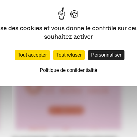
PARTAG
lise des cookies et vous donne le contrôle sur c
VOUS AIMEREZ AUSSI
souhaitez activer
Tout accepter
Tout refuser
Personnaliser
Politique de confidentialité