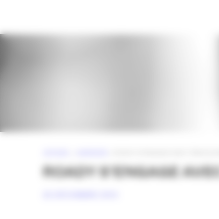
Panneau de gestion des cookies
ACCUEIL
»
AGENCES
»
ROADY S’ENGAGE AVEC TBWA\C
ROADY S’ENGAGE AV
25 DÉCEMBRE 2012