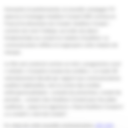
Innovante et positionnante, la nouvelle campagne TV
associe à l’enseigne Audition Conseil (330 centres en
France) la dimension du Conseil. Audition Conseil –
comme son nom l’indique, accorde une place
fondamentale au conseil en matière d’audition. La
communication reflète et s’approprie cette mission de
marque.
Le film est construit comme un mini « programme court
» intitulé « Conseils à toutes les oreilles ». Le traité 3D
volontairement décalé par rapport aux communications
audition habituelles, met en scène des oreilles
anthropomorphisées : conseils de prévention, conseil de
prendre… conseil chez Audition Conseil pour les aides
auditives… jusqu’à la signature « Dans Audition Conseil il
y a conseil », tout est conseil !
En relais de cette nouvelle communication,
site web
,