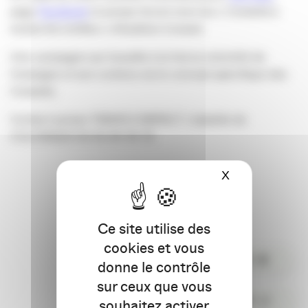
page
Facebook
et presse feront vivre les « Conseils à
toutes les oreilles » d’Audition Conseil.
Une campagne qui travaille à la fois la notoriété de
l’enseigne et son contenu via le concept spécifique des
Conseils.
Contact presse TBWA\COMPACT
:
Isabelle de
COLONGES 06 82 89 49 78
X
Masquer le ba
Ce site utilise des
cookies et vous
PARTAGER
donne le contrôle
sur ceux que vous
COMMENTER
souhaitez activer