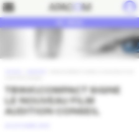
Panneau de gestion des cookies
Contact
MENU
ACCUEIL
»
AGENCES
»
TBWA\COMPACT SIGNE LE NOUVEAU FILM
AUDITION CONSEIL
TBWA\COMPACT SIGNE
LE NOUVEAU FILM
AUDITION CONSEIL
30 OCTOBRE 2014