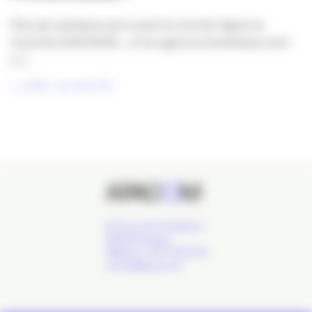
Plus que quelques jours avant la Journée Agences
Ouvertes #JAO2026… et les agences bordelaises sont
[...]
LIRE LA SUITE
24 Cours de l'Intendance,
33000 Bordeaux
Téléphone : 09 77 93 40 32
contact@apacom.fr