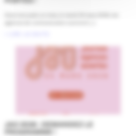
PORTES !
Dans tout juste un mois, le mardi 24 mars 2026, les
agences de communication ouvriront [...]
LIRE LA SUITE
JAO 2026 : DEMANDEZ LE
PROGRAMME !