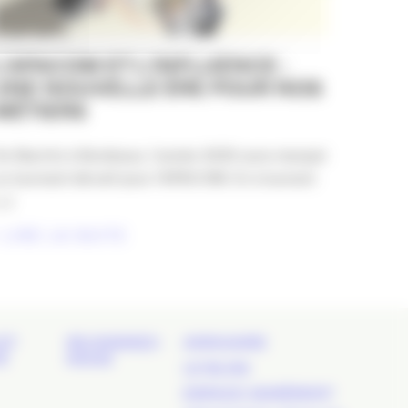
L’APACOM ET L’INFLUENCE :
UNE NOUVELLE ÈRE POUR NOS
MÉTIERS
e Biarritz à Bordeaux, l’année 2025 aura marqué
n tournant décisif pour l’APACOM. En s’ouvrant
..]
LIRE LA SUITE
ET
REJOIGNEZ-
ANNUAIRE
É
NOUS
LE BLOG
ESPACE ADHÉRENT