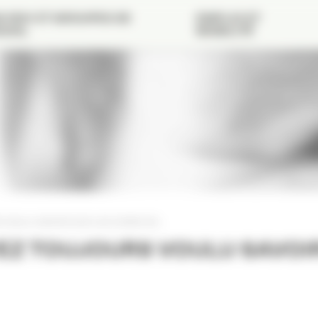
 RDV ET GROUPES DE
EMPLOI ET
VAIL
MOBILITÉ
 VOULU SAVOIR SUR LES CODES 2D…
EZ TOUJOURS VOULU SAVOI