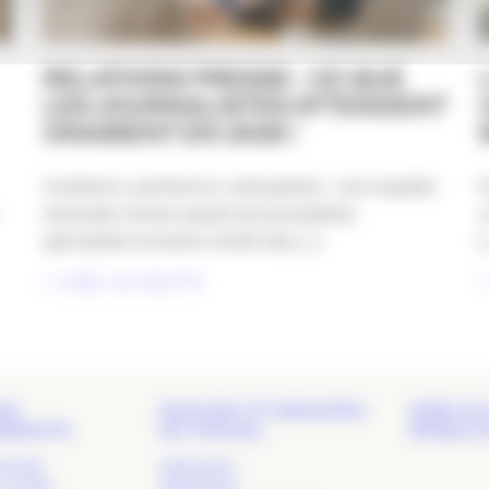
RELATIONS PRESSE : CE QUE
LES JOURNALISTES ATTENDENT
VRAIMENT EN 2026 !
Confiance, pertinence, anticipation : une enquête
D
nationale menée auprès de journalistes
u
spécialisés tourisme révèle des [...]
[.
LIRE LA SUITE
DS
NOS RDV ET GROUPES
EMPLOI 
EMENTS
DE TRAVAIL
MOBILIT
 SHOW
APACOM 47
LA COM’
APACOM 64