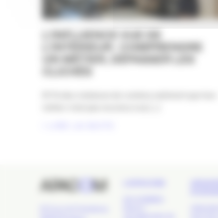
L’INFLUENCE VUE DE
L’INTÉRIEUR : COMPRENDRE
UN MÉTIER, DÉPASSER LES
CLICHÉS
81 % des créateurs de contenu estiment que leur
métier n’est pas reconnu à sa [...]
LIRE LA SUITE
L’APACOM
GRAN
ÉVÉN
QUI SOMMES-
NOUS ?
APACOM
24 Cours de l'Intendance,
LES GROUPES DE
NUIT DE 