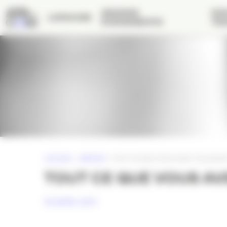
Panneau de gestion des cookies
GRANDS
NOS
L’APACOM
ÉVÉNEMENTS
TRA
ACCUEIL
»
MÉDIAS
»
TOUT CE QUE VOUS AVEZ TOUJOURS
TOUT CE QUE VOUS AV
18 AVRIL 2011