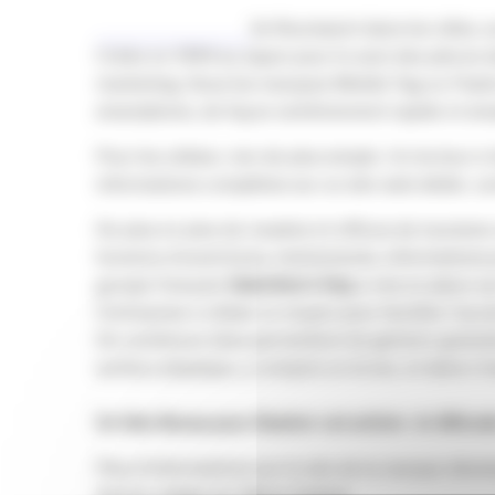
Ils fleurissent dans les villes
Créée en 1994 au Japon pour le suivi des pièces d
marketing. Sous les marques Mobile Tag ou Flashc
smartphone, de façon extrêmement rapide et sim
Pour les utiliser, rien de plus simple. Un lecteur
informations complètes sur un site web dédié, ca
De plus en plus de musées et offices de tourisme
horaires d’ouvertures, événements, informations p
groupe français
Valentine’s Day
a mis en place s
l’entreprise a utilisé ce moyen pour faciliter l’a
De nombreux sites permettent de générer gratuite
surface physique, y compris un écran, et dans n’im
En Kdo Bonus pour illustrer cet article : le QRc
Plus d’informations sur le site de la marque déve