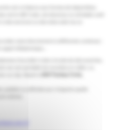
carrés noir et blancs aux formes de labyrinthes.
due est le QR Code, est devenue un véritable outil
à des services ou des sites web via un
’accéder ainsi directement à différents contenus :
un appel téléphonique…
tphones d’accéder à des circuits de découvertes,
er sur son portable les recettes en vidéo. Le
er un clip. Quant à
BNP Paribas Fortis
,
 publiés ou affichés sur n’importe quelle
eurs mètres.
flashcode.fr/