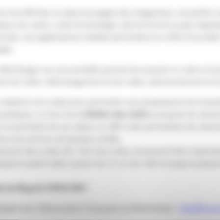
, sur les affiches ou dans les pages des magazines, ces petits 
ans une usine, cette technologie, dont la forme la plus répan
ode, ces applications mobiles permettent en effet d’accéder 
ple.
 à télécharger sur son portable permet de scanner le code et d
rte de visite, téléchargement d’une vidéo, déclenchement d’
 utilisent ces codes pour permettre aux possesseurs de smar
ratiques. Le livre de
« L’Atelier des chefs »
propose de visionn
ur la pochette de son album un QR Code permettant de visionn
ccès à son service de banque mobile.
ment des codes 2D. Une fois créés, ils peuvent être imprimés,
porte quelle taille à partir de 1,7 cm de côté et jusqu’à plusi
ode du Blog de l’APACOM !
loppée par l’Association Française du Multimédia :
http://www.