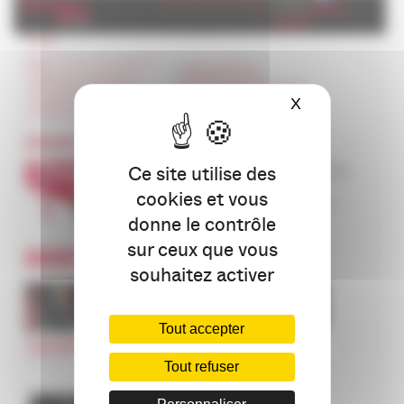
X
Masquer le ba
Ce site utilise des
cookies et vous
donne le contrôle
sur ceux que vous
souhaitez activer
Tout accepter
Tout refuser