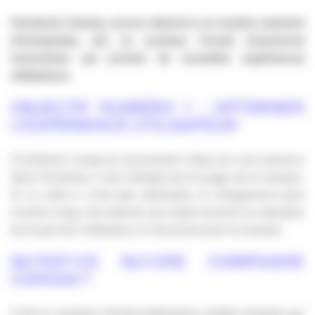
Facebook Canvas, encore réservé à un nombre restreint
d’entreprises, est un nouveau format d’annonces
immersives qui promet de nouvelles expériences
utilisateurs.
OBJECTIF NUMÉRO 1 : OPTIMISER
L’EXPÉRIENCE UTILISATEUR
D’ordinaire, lorsqu’un socionaute clique sur une annonce
dans Facebook, il est redirigé vers la page de la marque.
Or si celle-ci n’est pas optimisée, le chargement peut
s’avérer long. Une attente qui induit souvent un abandon
de la part de l’utilisateur et une perte pour la marque.
QU’EST-CE QU’UNE CAMPAGNE
CANVAS ?
C’est le nouveau format publicitaire mobile proposé par