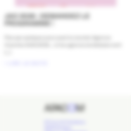
JAO 2026 : DEMANDEZ LE
PROGRAMME !
Plus que quelques jours avant la Journée Agences
Ouvertes #JAO2026… et les agences bordelaises sont
[...]
LIRE LA SUITE
24 Cours de l'Intendance,
33000 Bordeaux