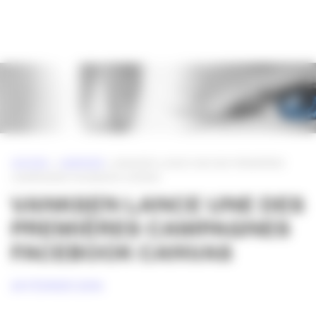
Panneau de gestion des cookies
ACCUEIL
»
AGENCES
»
VANKSEN LANCE UNE DES PREMIÈRES
CAMPAGNES FACEBOOK CANVAS
VANKSEN LANCE UNE DES
PREMIÈRES CAMPAGNES
FACEBOOK CANVAS
24 FÉVRIER 2016