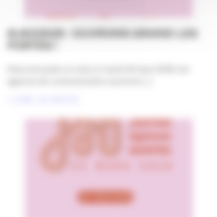
#JAO2026 : OUVRONS GRAND LES
PORTES !
Dans tout juste un mois, le mardi 24 mars 2026, les
agences de communication ouvriront [...]
LIRE LA SUITE