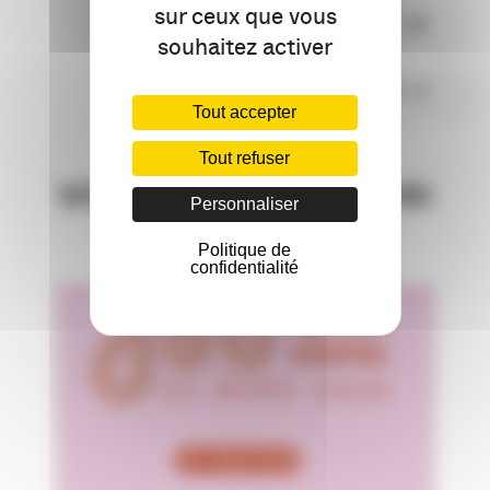
sur ceux que vous
PARTAGER
souhaitez activer
COMMENTER
Tout accepter
Tout refuser
VOUS AIMEREZ AUSSI
Personnaliser
Politique de
confidentialité