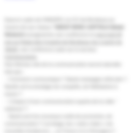
Dans le cadre de VINEXPO, la CCI de Bordeaux au
travers de son réseau
‘’GREAT WINE CAPITALS Global
Network »
programme une conférence le
mercredi 24
juin au Palais des Congrès de Bordeaux-lac à partir de
14h30,
une conférence axée sur le secteur
l’oenotourisme
.
Des thèmes clés de la communication seront abordés
tels que :
– Comment communiquer ? Quels messages véhiculer ?
Quelle est la stratégie de conquête, de fidélisation à
mener ?
– L’impact d’une communication auprès de la cible ‘’
visiteurs’’?
– Quels sont les nouveaux outils de promotion, de
communication ? Les blogs, les « wine clubs », les
nouvelles tendances …..en France et à l’étrangers ?