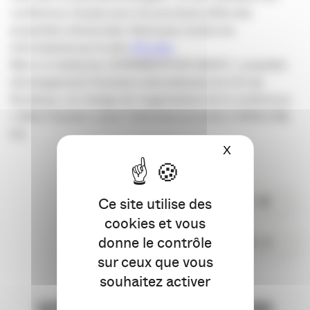
conférence réussie pour les prochains défis des
propriétés vitivinicoles. Retrouvez toutes les
informations sur le site
d’Ecobiz
.
Merci à Catherine LEPARMENTIER DAYOT ; conseiller
développement Tourisme International à la CCI de
Bordeaux ; en charge de l’organisation de la conférence
« Wine Tourism » pour l’interview accordé à l’APACOM.
EG
X
Masquer le ba
Ce site utilise des
PARTAGER
cookies et vous
donne le contrôle
COMMENTER
sur ceux que vous
souhaitez activer
VOUS AIMEREZ AUSSI