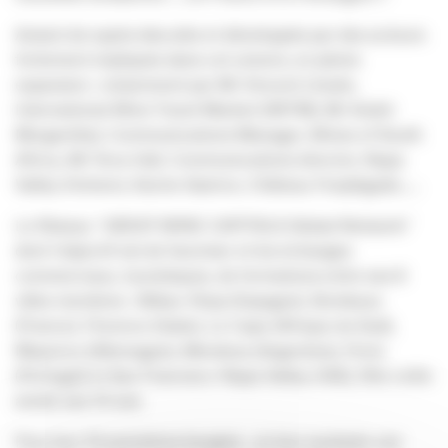
Autant de sujets discutés et développés par des acteurs
fortement impliqués dans cet univers, en pleine
expansion ; notamment par Mr Vincent Lhoste,
International Wine Travel Market (IWTM), Mr André
Morgenthal, Communications Manager, Wines of South
Africa, Mr Terry Hall, Communications director, Napa
Valley Vintners, Karine Quéron, Château Fonplégade…..
Le Réseau ‘’GREAT WINE CAPITALS Global Network’’
dont l’objectif est de favoriser et les échanges
commerciaux, touristiques, de formations entre ses 8
villes membres : Bilbao-Rioja (Espagne), Bordeaux
(France), Florence (Italie), Le Cape (Afrique du Sud),
Mayence (Allemagne), Mendoza (Argentine), Porto
(Portugal) et San Francisco-Napa Valley USA), fête cette
année ses 10 ans
Pour leur 10 premières bougies , on leur souhaite une