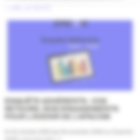
LIRE LA SUITE
ENQUÊTE ADHÉRENTS : VOS
RETOURS, NOS ENGAGEMENTS
POUR L’AVENIR DE L’APACOM
En fin d’année 2025 (du 24 novembre 2025 au 12 janvier
2026), vous avez été [...]