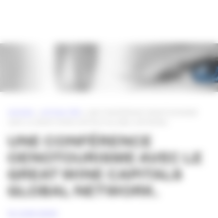
Panneau de gestion des cookies
ACCUEIL
»
ACTUALITÉS
»
UNE CONFÉRENCE OENOTOURISME
AVEC LE GREAT WINE CAPITALS GLOBAL NETWORK.
UNE CONFÉRENCE
OENOTOURISME AVEC LE
GREAT WINE CAPITALS
GLOBAL NETWORK.
16 JUIN 2009