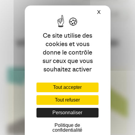
X
Masquer le ba
COMMENTER
Ce site utilise des
VOUS AIMEREZ AUSSI
cookies et vous
donne le contrôle
sur ceux que vous
souhaitez activer
Tout accepter
Tout refuser
Personnaliser
Politique de
confidentialité