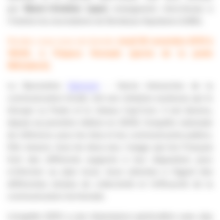
par
Marie-Christine Lipani
, enseignante chercheuse à
l’Institut du Journalisme de Bordeaux Aquitaine (IJBA).
Rendez-vous vous est donnée
Jeudi 26 novembre 2015 à
18h30, à l’Espace Nomade (parvis de la poste
Mériadeck).
Le Baromètre
Epiceum
– Harris Interactive de la
communication locale, est une initiative soutenue par le
Groupe La Poste et le réseau Cap’Com. Il est devenu,
depuis sa première édition en 2009, l’enquête nationale
de référence pour les élus et les communicants publics.
Elle mesure, tous les deux ans, l’usage que les Français
font des différents supports à leur disposition pour
s’informer au plan local, leurs attentes à l’égard des
différentes strates de collectivité et l’efficacité de la
communication territoriale.
L’enquête 2015 a une résonnance particulière avec des