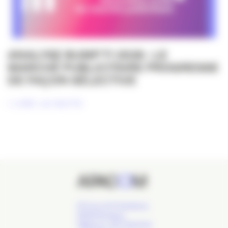
ANALYSE BUMP T1 2026 : LE
MARCHÉ PUBLICITAIRE PROGRESSE
DE FAÇON SÉLECTIVE
LIRE LA SUITE
24 Cours de l'Intendance,
33000 Bordeaux
Téléphone : 09 77 93 40 32