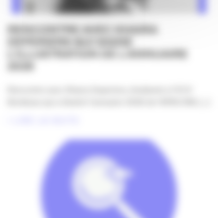
RENCONTRE AVEC KHAIRA
DEPERIERS QUI SIGNE
L’ILLUSTRATION DE L’ANNUAIRE
2026
Rencontre avec Khaira Deperiers, étudiante à l'ECV
Bordeaux qui a illustré l'annuaire 2026 de l'APACOM, [...]
LIRE LA SUITE