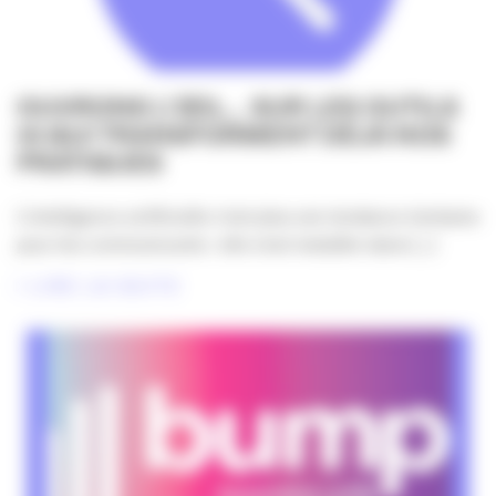
OUVRONS L’ŒIL… SUR LES OUTILS
IA QUI TRANSFORMENT DÉJÀ NOS
PRATIQUES
L’intelligence artificielle n’est plus une tendance lointaine
pour les communicants : elle s’est installée dans [...]
LIRE LA SUITE