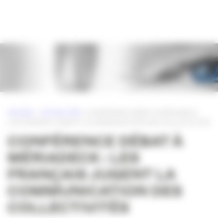
Panneau de gestion des cookies
ACCUEIL
»
ACTUALITÉS
»
CONFÉRENCE DÉBAT À MÉRIADECK :
LES FRANÇAIS JUGENT LA COMMUNICATION DES COLLECTIVITÉS
CONFÉRENCE DÉBAT À
MÉRIADECK : LES
FRANÇAIS JUGENT LA
COMMUNICATION DES
COLLECTIVITÉS