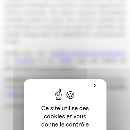
questions d’actualité qui éclairent certains impacts de la
réforme territoriale. Elle explore quelques thématiques
nouvelles comme la nature des contenus attendus par
les Français et la fonction qui peut être attribuée aux
réseaux sociaux dans les dispositifs de communication
locaux.
Rendez-vous sur
http://www.barometrecomlocale.fr
,
sur
Facebook
et sur
Twitter
pour une édition du
@bcomlocale résolument digitale !
Inscription
(gratuite mais obligatoire, nombre de places
X
Masquer le ba
limité)
en envoyant vos coordonnées à l’adresse suivante
:
drigaud@epiceum.com
Jérômine Pénet
Ce site utilise des
cookies et vous
donne le contrôle