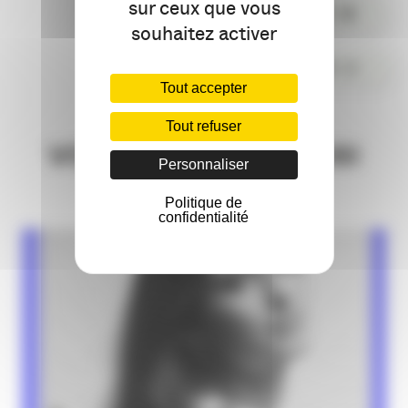
sur ceux que vous
PARTAGER
souhaitez activer
COMMENTER
Tout accepter
Tout refuser
VOUS AIMEREZ AUSSI
Personnaliser
Politique de
confidentialité