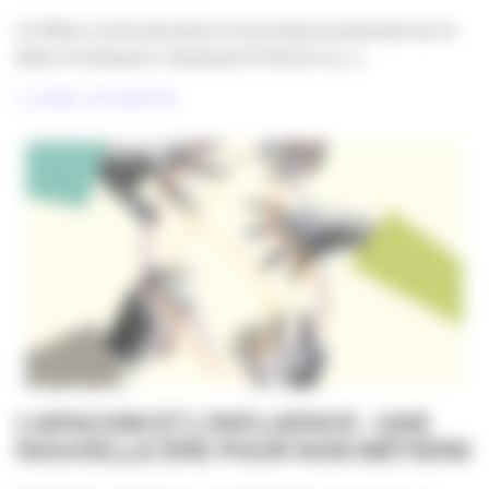
La filière communication et ses enjeux présentés sur le
Salon Profession’L Vendredi 27 février à [...]
LIRE LA SUITE
L’APACOM ET L’INFLUENCE : UNE
NOUVELLE ÈRE POUR NOS MÉTIERS