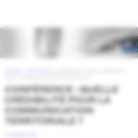
Panneau de gestion des cookies
ACCUEIL
»
ACTUALITÉS
»
CONFÉRENCE : QUELLE CRÉDIBILITÉ
POUR LA COMMUNICATION TERRITORIALE ?
CONFÉRENCE : QUELLE
CRÉDIBILITÉ POUR LA
COMMUNICATION
TERRITORIALE ?
31 MARS 2012