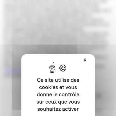
à la fois de l’évolution de l’opinion des Français sur des
aspects généraux de la communication territoriale
(intérêt, audience et efficacité des supports, image, etc.)
tout en mesurant les nouvelles attentes liées à
l’actualité. Pour cette édition 2011, l’enquête mesure
l’attente d’informations sur la réforme territoriale et sur
les engagements des maires à mi-mandat.
En outre, l’enquête met l’accent sur un enjeu majeur de
la communication publique territoriale en mesurant la
crédibilité de ses acteurs et des informations diffusées.
Pour favoriser la diffusion des résultats, les mettre en
débat et contribuer à l’évolution des pratiques
professionnelles, un cycle de conférences régionales a
X
Masquer le ba
été programmé.
Résultats de l’enquête 2011 disponibles sur demande :
cletellier@epiceum.com
Julia Béguier
Ce site utilise des
cookies et vous
donne le contrôle
PARTAGER
sur ceux que vous
souhaitez activer
COMMENTER