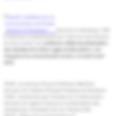
Sciences Po Bordeaux, CSA
et Epiceum, en partenariat avec Cap’Com sont heureux
de vous convier à la
conférence-débat de présentation
des résultats de la 2ème vague du Baromètre « Les
Français et la communication locale », le lundi 2 avril
2012.
17h30 : accueil par Vincent Hoffmann-Martinot,
directeur de l’Institut d’Études Politiques de Bordeaux
17h45 : introduction par Christian de La Guéronnière,
directeur de l’agence Epiceum et présentation des
résultats par Christophe Piar de l’Institut CSA