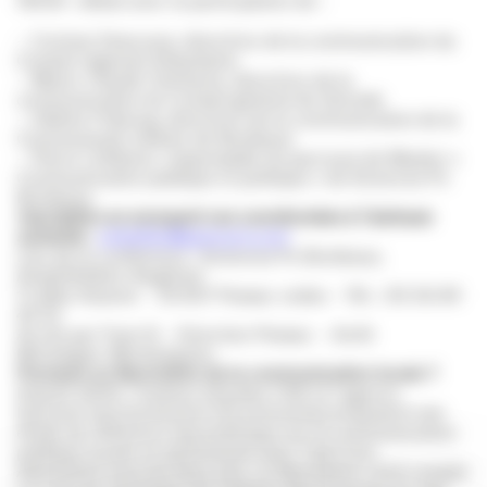
18h30 : débat avec la participation de :
– Corinne Descours, directrice de la communication du
Conseil régional d’Aquitaine
– Marie-Claude Clemares, directrice de la
communication du Conseil général de Gironde
– Hélène Fribourg, directrice de la communication de la
Communauté urbaine de Bordeaux
– Pierre Lefébure, responsable du parcours de Master «
Communication publique et politique » de Sciences Po
Bordeaux
Inscription en envoyant vos coordonnées à l’adresse
suivante :
cletellier@epiceum.com
Lieu de la conférence : Sciences Po Bordeaux,
Amphithéâtre Siegfried
11 allée Ausone – 33 607 Pessac cedex – Tél. : 05 56 84
42 52
Accès par Tram B – Direction Pessac – Arrêt
Montaigne-Montesquieu
Pourquoi un Baromètre de la communication locale ?
Depuis 2009, l’Institut d’études CSA et l’agence
Epiceum (anciennement IDcommunes) proposent une
étude de référence barométrique sur la communication
publique locale en partenariat avec Cap’Com.
Administré tous les deux ans, ce Baromètre rend compte