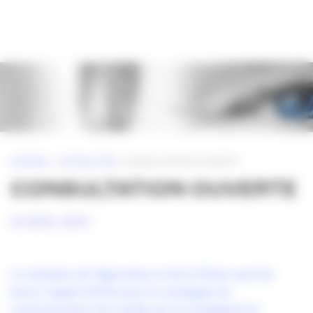
Panneau de gestion des cookies
ACCUEIL
»
ACTUALITÉS
»
CONSULTATION OUVERTE
CONSULTATION OUVERTE
23 AVRIL 2009
Le ministère de l’Agriculture et de la Pêche vient de
lancer l’appel d’offres pour la campagne de
communication hors media qui accompagnera le