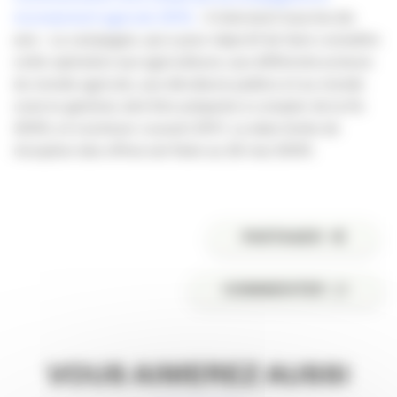
recensement agricole 2010,
-il intervient tous les dix
ans-. La campagne, qui a pour objectif de faire connaître
cette opération aux agriculteurs, aux différents acteurs
du monde agricole, aux décideurs publics et au monde
rural en général, doit être préparée à compter de la fin
2009, et s’achever courant 2011. La date limite de
réception des offres est fixée au 26 mai 2009.
PARTAGER
COMMENTER
VOUS AIMEREZ AUSSI