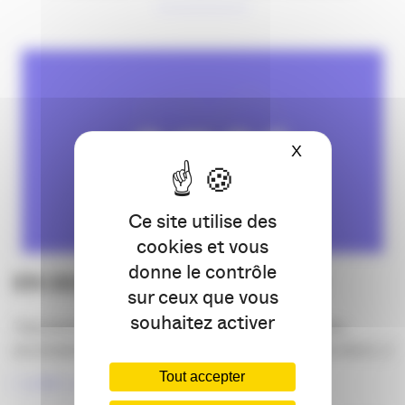
X
Masquer le ba
Ce site utilise des
cookies et vous
donne le contrôle
EN 2026, L’APACOM A 30 ANS !
sur ceux que vous
souhaitez activer
Très bonne année 2026 ! Qu’elle vous apporte joie,
accomplissement et détermination. Cette année sera [...]
Tout accepter
LIRE LA SUITE