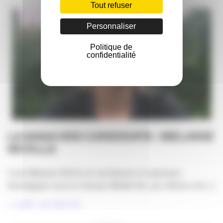
Tout refuser
Personnaliser
Politique de
confidentialité
LA SAGA DES CANDIDATS : MELANIE
SEVILLA
C’est Mélanie SEVILLA, facilitatrice et planneur
Stratégique sous la marque Middle Bo, qui clôture LA [...]
LIRE LA SUITE