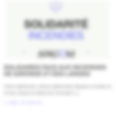
SOLIDAIRES FACE AUX INCENDIES
DE GIRONDE ET DES LANDES
Chers adhérents, chères adhérentes, Bonjour à toutes et
à tous, Depuis le début de l’incendie [...]
LIRE LA SUITE