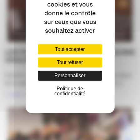
cookies et vous
donne le contrôle
sur ceux que vous
souhaitez activer
Tout accepter
LES PIONNIERS DE L’IA : GUILLAUME
VRAUX L’AVIS D’UN DIRCOM
Tout refuser
Comme vous le savez, l’APACOM questionne les enjeux
Personnaliser
de la responsabilité sociétale des entreprises et [...]
Politique de
confidentialité
LIRE LA SUITE