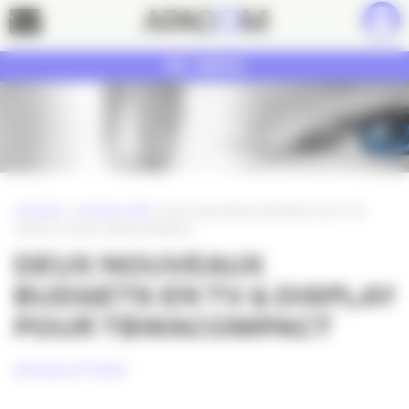
Panneau de gestion des cookies
Contact
MENU
ACCUEIL
»
ACTUALITÉS
»
DEUX NOUVEAUX BUDGETS EN TV &
DISPLAY POUR TBWACOMPACT
DEUX NOUVEAUX
BUDGETS EN TV & DISPLAY
POUR TBWACOMPACT
24 JUILLET 2012