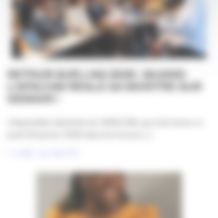
RETOUR SUR L’AG 2025 : QUAND
L’APACOM RÈGLE SA MONTRE SUR
DEMAIN !
L’Assemblée Générale de l’APACOM, qui s’est tenue ce
jeudi 29 janvier 2026 dans les locaux [...]
LIRE LA SUITE