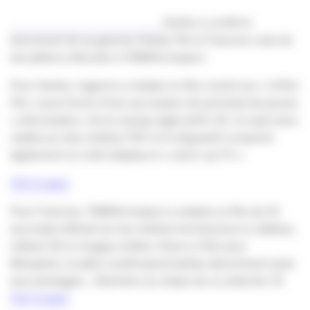
Haribo a confié le
lancement de sa gamme Haribo Pik et Francine celui de
ses pâtes à dérouler à TBWACompact.
Pour Haribo, l’agence a réalisé un film centré sur « l’effet
Pik » sous forme d’une succession de portraits de jeunes
« aficionados » de la marque âgés de15-25. Ce spot sera
visible sur des chaînes TNT et le dispositif comporte
également un volet display et « catch-up TV ».
Voir le spot.
Pour Francine, TBWACompact a réalisé un film de 18
secondes diffusé sur les chaînes hertziennes et câblées,
mêlant 3D et images réelles. Dans ce film pour
Monpaton, la pâte s’anthropomorphise démontrant ainsi
ses avantages… Attention au risque de s’y attacher 😉
Voir le spot.