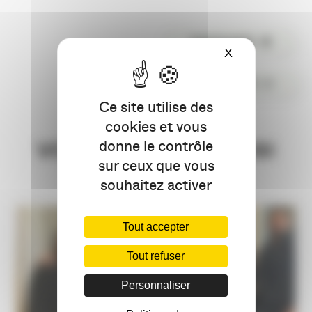
PARTAGER
X
Masquer le ba
COMMENTER
Ce site utilise des
cookies et vous
VOUS AIMEREZ AUSSI
donne le contrôle
sur ceux que vous
souhaitez activer
Tout accepter
Tout refuser
Personnaliser