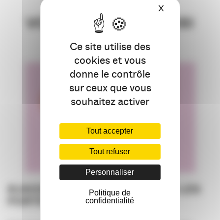
X
Masquer le ba
VOUS AIMEREZ AUSSI
Ce site utilise des
cookies et vous
donne le contrôle
sur ceux que vous
souhaitez activer
Tout accepter
Tout refuser
Personnaliser
#JAO2026 : OUVRONS GRAND LES
Politique de
PORTES !
confidentialité